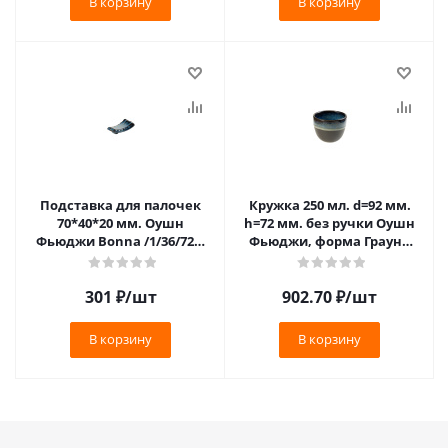
В корзину
В корзину
Подставка для палочек
Кружка 250 мл. d=92 мм.
70*40*20 мм. Оушн
h=72 мм. без ручки Оушн
Фьюджи Bonna /1/36/720/
Фьюджи, форма Граунд
ТП
Bonna /1/6/918/ ТП
301
₽
/шт
902.70
₽
/шт
В корзину
В корзину