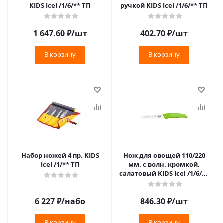
KIDS Icel /1/6/** ТП
ручкой KIDS Icel /1/6/** ТП
1 647.60
₽
/шт
402.70
₽
/шт
В корзину
В корзину
Набор ножей 4 пр. KIDS
Нож для овощей 110/220
Icel /1/** ТП
мм. с волн. кромкой,
салатовый KIDS Icel /1/6/**
ТП
6 227
₽
/набо
846.30
₽
/шт
В корзину
В корзину