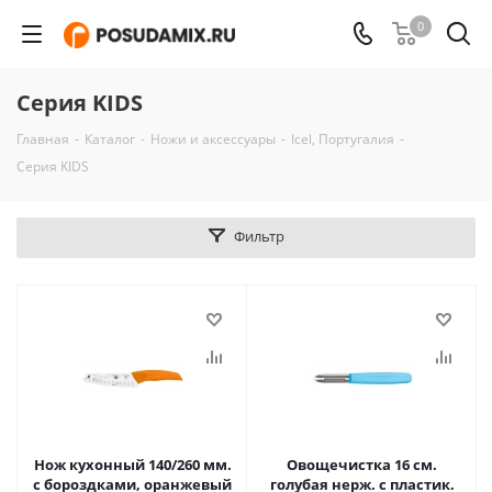
0
Серия KIDS
Главная
-
Каталог
-
Ножи и аксессуары
-
Icel, Португалия
-
Серия KIDS
Фильтр
Нож кухонный 140/260 мм.
Овощечистка 16 см.
с бороздками, оранжевый
голубая нерж. с пластик.