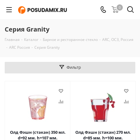
0
Серия Granity
Главная
-
Каталог
-
Барное и ресторанное стекло
-
ARC, ОСЗ, Россия
-
ARC Россия
-
Серия Granity
Фильтр
Олд Фэшн (стакан) 350 мл.
Олд Фэшн (стакан) 270 мл.
d=92 мм. h=107 мм.
d=85 мм. h=100 мм.