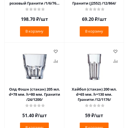
розовый Гранити /1/6/768/
Гранити (J2552) /12/864/
VV
198.70
₽
/шт
69.20
₽
/шт
В корзину
В корзину
Олд Фэшн (стакан) 205 мл.
Хайбол (стакан) 200 мл.
d=78 мм. h=80 мм. Гранити
d=65 мм. h=130 мм.
/24/1200/
Гранити /12/1176/
51.40
₽
/шт
59
₽
/шт
В корзину
В корзину