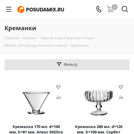
0
Креманки
Главная
-
Каталог
-
Барное и ресторанное стекло
-
MGline, Китай (хрустальное стекло)
-
Креманки
Фильтр
Креманка 170 мл. d=100
Креманка 280 мл. d=120
мм. h=81 мм. Апекс MGline
мм. h=100 мм. Сорбет