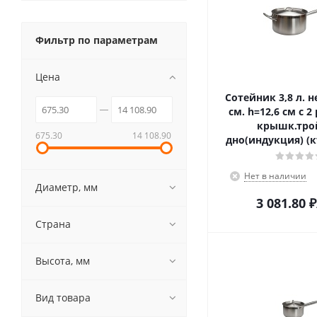
Фильтр по параметрам
Цена
Сотейник 3,8 л. нерж. d=21,5
см. h=12,6 см с 2
крышк.тро
675.30
14 108.90
Нет в наличии
Диаметр, мм
3 081.80
₽
Страна
Высота, мм
Вид товара