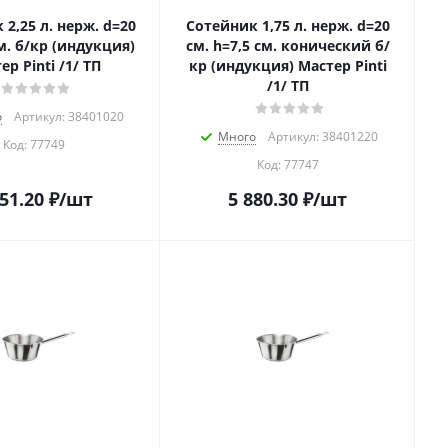
=20
Сотейник 1,75 л. нерж. d=20
м. б/кр (индукция)
см. h=7,5 см. конический б/
ер Pinti /1/ ТП
кр (индукция) Мастер Pinti
/1/ ТП
о
Артикул: 38401020
Много
Артикул: 38401220
Код:
77749
Код:
77747
451.20
₽
/шт
5 880.30
₽
/шт