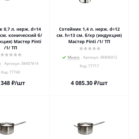
d=14
Сотейник 1,4 л. нерж. d=12
 см. конический б/
см. h=13 см. б/кр (индукция)
кция) Мастер Pinti
Мастер Pinti /1/ ТП
/1/ ТП
Много
Артикул: 38406012
о
Артикул: 38407614
Код:
77717
Код:
77740
 348
₽
/шт
4 085.30
₽
/шт