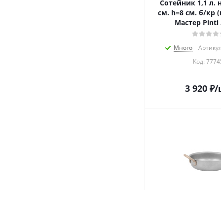
Сотейник 1,1 л. нерж. d=14
см. h=8 см. б/кр 
Мастер Pinti 
Много
Артикул
Код:
7774
3 920
₽
/
Сотейник 900 мл. нерж.