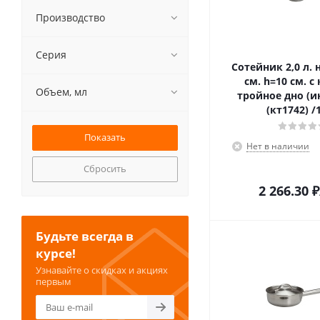
Производство
Серия
Сотейник 2,0 л. нерж. d=16
см. h=10 см. с
Объем, мл
тройное дно (и
(кт1742) /
Нет в наличии
Сбросить
2 266.30
₽
Будьте всегда в
курсе!
Узнавайте о скидках и акциях
первым