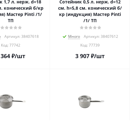
d=18
Сотейник 0,5 л. нерж. d=12
м. конический б/кр
см. h=5,8 см. конический б/
я) Мастер Pinti /1/
кр (индукция) Мастер Pinti
ТП
/1/ ТП
о
Артикул: 38407618
Много
Артикул: 38407612
Код:
77742
Код:
77739
 364
₽
/шт
3 907
₽
/шт
 10 л. нерж. d=28
Сотейник 2,0 л. нерж. d=16