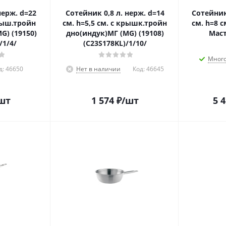
Сотейник 0,8 л. нерж. d=14
Сотейник 2,25 л. нерж. d
крыш.тройн
см. h=5,5 см. с крышк.тройн
см. h=8 с
G) (19150)
дно(индук)МГ (MG) (19108)
Маст
/1/4/
(С23S178KL)/1/10/
Мног
д:
46650
Нет в наличии
Код:
46645
шт
1 574
₽
/шт
5 