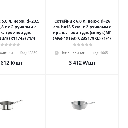
3,5
Сотейник 6,0 л. нерж. d=26
,8 с с 2 ручками с
см. h=13,5 см. с 2 ручками с
. тройное дно
крыш. тройн дно(индук)МГ
ия) (кт1745) /1/4
(MG)(19163)(С23S178KL) /1/4/
наличии
Код:
42859
Нет в наличии
Код:
46651
 612
₽
/шт
3 412
₽
/шт