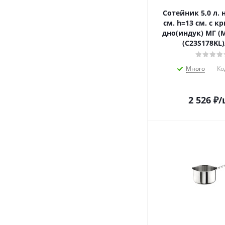
Сотейник 5,0 л. нерж. d=22
см. h=13 см. с 
дно(индук) МГ (M
(С23S178KL)
Много
Ко
2 526
₽
/