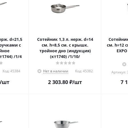
Сотейник 1,3 л. нерж. d=14
Сотейник 3,75 л. нерж. d
 ручками с
см. h=8,5 см. с крышк.
см. h=12 
йное
тройное дно (индукция)
EXPO 
дно(индукция) (кт1744) /1/4
(кт1740) /1/10/
Код:
45384
Нет в наличии
Код:
45382
Артикул: 
/шт
2 303.80
₽
/шт
7 