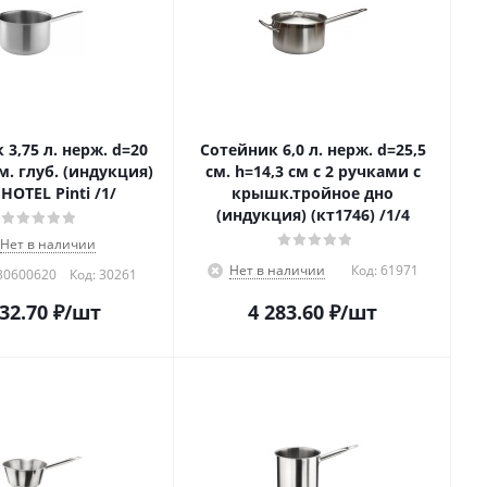
=20
Сотейник 6,0 л. нерж. d=25,5
см. глуб. (индукция)
см. h=14,3 см с 2 ручками с
HOTEL Pinti /1/
крышк.тройное дно
(индукция) (кт1746) /1/4
Нет в наличии
Нет в наличии
Код:
61971
30600620
Код:
30261
132.70
₽
/шт
4 283.60
₽
/шт