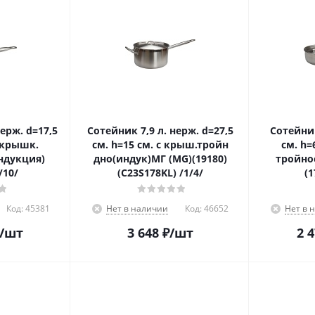
Сотейник 7,9 л. нерж. d=27,5
Сотейник 1,7 л. нерж. 
с крышк.
см. h=15 см. с крыш.тройн
см. h=
ндукция)
дно(индук)МГ (MG)(19180)
тройно
/10/
(С23S178KL) /1/4/
Код:
45381
Нет в наличии
Код:
46652
Нет в 
/шт
3 648
₽
/шт
2 