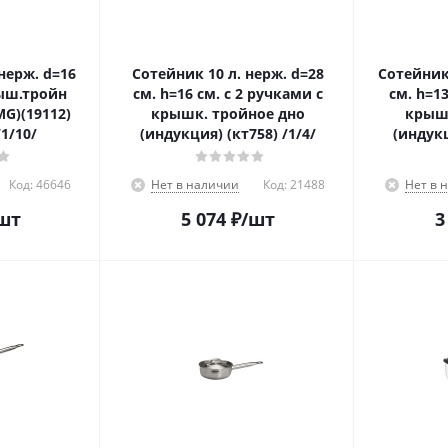
Сотейник 10 л. нерж. d=28
Сотейник 5,0 л. нерж. d=2
рыш.тройн
см. h=16 см. с 2 ручками с
см. h=13
MG)(19112)
крышк. тройное дно
крышк
1/10/
(индукция) (кт758) /1/4/
(индукц
Код:
46646
Нет в наличии
Код:
21488
Нет в 
шт
5 074
₽
/шт
3