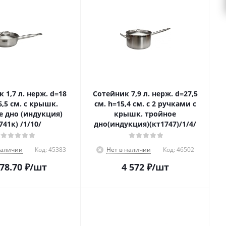
d=18
Сотейник 7,9 л. нерж. d=27,5
6,5 см. с крышк.
см. h=15,4 см. с 2 ручками с
е дно (индукция)
крышк. тройное
(1741к) /1/10/
дно(индукция)(кт1747)/1/4/
наличии
Код:
45383
Нет в наличии
Код:
46502
478.70
₽
/шт
4 572
₽
/шт