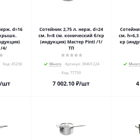
Сотейник 2,75 л. нерж. d=24
Сотейник 0,7 л. нерж. 
 крышк.
см. h=8 см. конический б/кр
см. h=6,3
ндукция)
(индукция) Мастер Pinti /1/
кр (инду
1/4/
ТП
Код:
45256
Много
Артикул: 38401224
Мног
Код:
77750
/шт
7 002.10
₽
/шт
4