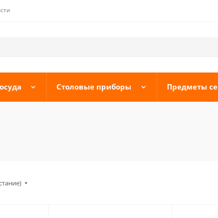
сти
осуда
Столовые приборы
Предметы с
стание)