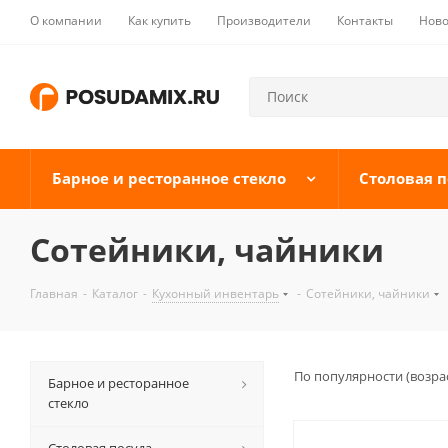
О компании
Как купить
Производители
Контакты
Ново
Барное и ресторанное стекло
Столовая п
Сотейники, чайники
Главная
-
Каталог
-
Кухонный инвентарь
-
Сотейники, чайники
По популярности (возра
Барное и ресторанное
стекло