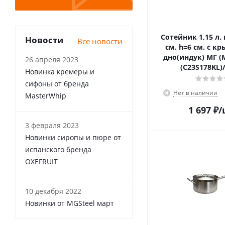
Сотейник 1,15 л. нерж. d=16
Новости
Все новости
см. h=6 см. с к
дно(индук) МГ (
26 апреля 2023
(С23S178KL)/
Новинка кремеры и
сифоны от бренда
Нет в наличии
MasterWhip
1 697
₽
/
3 февраля 2023
Новинки сиропы и пюре от
испанского бренда
OXEFRUIT
10 декабря 2022
Новинки от MGSteel март