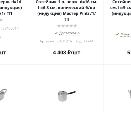
Сотейник 1 л. нерж. d=16 см.
Сотейник 1,7 л. нерж. 
(индукция)
h=6,8 см. конический б/кр
см. h=9 с
/1/ ТП
(индукция) Мастер Pinti /1/
(индукци
ТП
: 38400614
Достаточно
Мног
5
Артикул: 38401216
Код:
77744
шт
4 408
₽
/шт
5
Сотейник 0,8 л. алюм. d=12
Сотейник