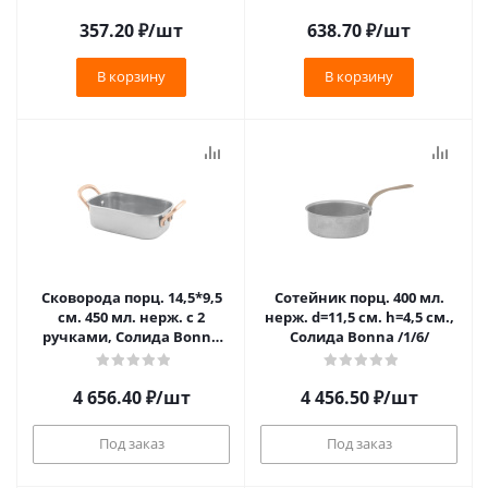
357.20
₽
/шт
638.70
₽
/шт
В корзину
В корзину
Сковорода порц. 14,5*9,5
Сотейник порц. 400 мл.
см. 450 мл. нерж. с 2
нерж. d=11,5 см. h=4,5 см.,
ручками, Солида Bonna
Солида Bonna /1/6/
/1/6/
4 656.40
₽
/шт
4 456.50
₽
/шт
Под заказ
Под заказ