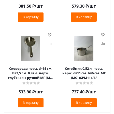
381.50
₽
/шт
579.30
₽
/шт
В корзину
В корзину
Сковорода порц. d=14 см.
Сотейник 0,52 л. порц.
h=3,5 см. 0,47 л. нерж.
нерж. d=11 см. h=6 см. МГ
глубокая с ручкой МГ (MG)
(MG) (SPM11) /1/
(FPM014) /1/96/
533.90
₽
/шт
737.40
₽
/шт
В корзину
В корзину