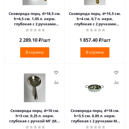
Сковорода порц. d=18,5 см.
Сковорода порц. d=15,5 см.
h=4,5 см. 1,05 л. нерж.
h=4 см. 0,7 л. нерж.
глубокая с 2 ручками
глубокая с 2 ручками
латунь МГ (MG) (SMB03)
латунь МГ (MG) (SMB02)
/1/36
/1/36/
2 289.10
₽
/шт
1 857.40
₽
/шт
В корзину
В корзину
Сковорода порц. d=10 см.
Сковорода порц. d=18 см.
h=3 см. 0,25 л. нерж.
h=3,5 см. 0,85 л. нерж.
глубокая с ручкой МГ (MG)
глубокая с 2 ручками МГ
(FPM010) /1/120/
(MG) /1/12/ (MPDH18)