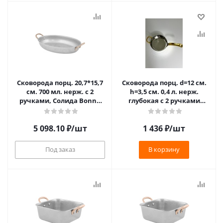
Сковорода порц. 20,7*15,7
Сковорода порц. d=12 см.
см. 700 мл. нерж. с 2
h=3,5 см. 0,4 л. нерж.
ручками, Солида Bonna
глубокая с 2 ручками
/1/6/
латунь МГ (MG) (SMB01)
/1/36/
5 098.10
₽
/шт
1 436
₽
/шт
Под заказ
В корзину