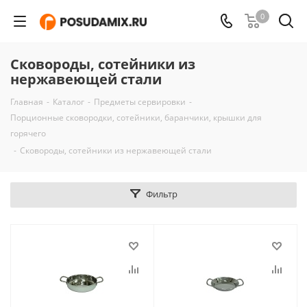
0
Сковороды, сотейники из
нержавеющей стали
Главная
-
Каталог
-
Предметы сервировки
-
Порционные сковородки, сотейники, баранчики, крышки для
горячего
-
Сковороды, сотейники из нержавеющей стали
Фильтр