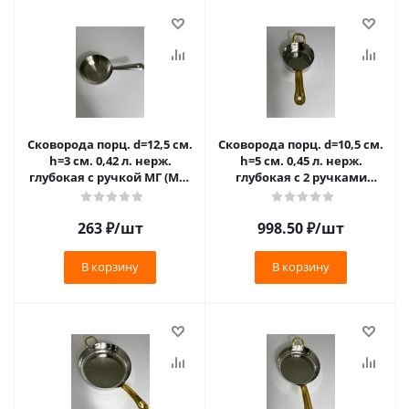
Сковорода порц. d=12,5 см.
Сковорода порц. d=10,5 см.
h=3 см. 0,42 л. нерж.
h=5 см. 0,45 л. нерж.
глубокая с ручкой МГ (MG)
глубокая с 2 ручками
(FPM125) /1/96/**
латунь МГ (MG) /1/36/**
263
₽
/шт
998.50
₽
/шт
В корзину
В корзину