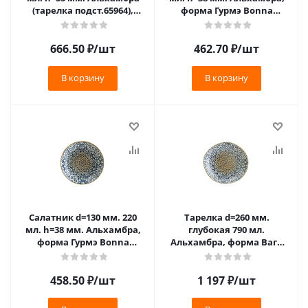
(тарелка подст.65964),
форма Гурмэ Bonna
форма Гурмэ Bonna
/1/12/744/
/1/12/1128/
666.50
₽
/шт
462.70
₽
/шт
В корзину
В корзину
Салатник d=130 мм. 220
Тарелка d=260 мм.
мл. h=38 мм. Альхамбра,
глубокая 790 мл.
форма Гурмэ Bonna
Альхамбра, форма Ваго
/1/12/1248/
Bonna /1/6/432/**
458.50
₽
/шт
1 197
₽
/шт