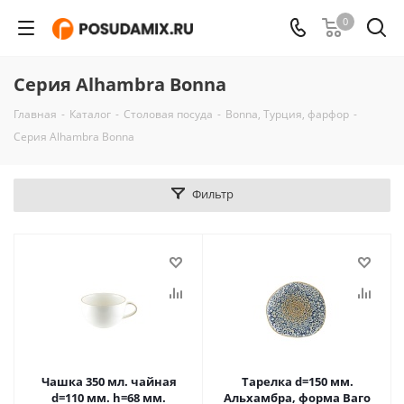
0
Серия Alhambra Bonna
Главная
-
Каталог
-
Столовая посуда
-
Bonna, Турция, фарфор
-
Серия Alhambra Bonna
Фильтр
Чашка 350 мл. чайная
Тарелка d=150 мм.
d=110 мм. h=68 мм.
Альхамбра, форма Ваго