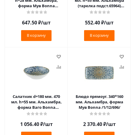
h=28 мм. Альхамбра,
мл. h=55 мм. Альхамбра
форма Мув Bonna
(тарелка подст.65964)
/1/24/4608/
Bonna /1/12/732/
647.50
₽
/шт
552.40
₽
/шт
В корзину
В корзину
Салатник d=180 мм. 470
Блюдо прямоуг. 340*160
мл. h=55 мм. Альхамбра,
мм. Альхамбра, форма
форма Ваго Bonna
Мув Bonna /1/12/696/
/1/12/816/
1 056.40
₽
/шт
2 370.40
₽
/шт