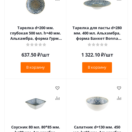
Тарелка d=200 мм.
Тарелка для пасты d=280
глубокая 500 мл. h=40 мм.
мм. 400 мл. Альхамбра,
Альхамбра, форма Гурмэ
форма Банкет Bonna
Bonna /1/12/900/
/1/6/396/
637.50
₽
/шт
1 322.10
₽
/шт
В корзину
В корзину
Соусник 80 мл. 80*85 мм.
Салатник d=130 мм. 450