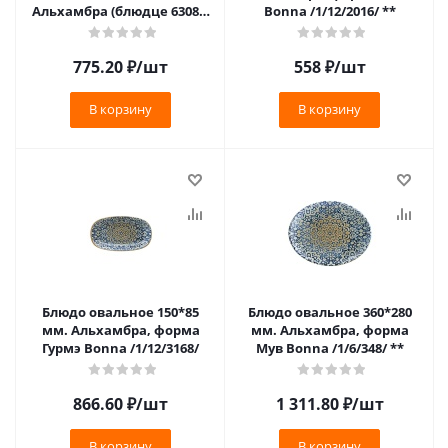
Альхамбра (блюдце 63083)
Bonna /1/12/2016/ **
Bonna /1/6/456/
775.20
₽
/шт
558
₽
/шт
В корзину
В корзину
Блюдо овальное 150*85
Блюдо овальное 360*280
мм. Альхамбра, форма
мм. Альхамбра, форма
Гурмэ Bonna /1/12/3168/
Мув Bonna /1/6/348/ **
866.60
₽
/шт
1 311.80
₽
/шт
В корзину
В корзину