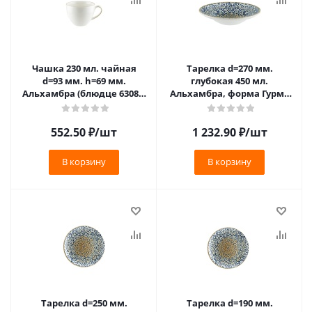
Чашка 230 мл. чайная
Тарелка d=270 мм.
d=93 мм. h=69 мм.
глубокая 450 мл.
Альхамбра (блюдце 63083)
Альхамбра, форма Гурмэ
Bonna /1/6/792/
Bonna /1/6/408/
552.50
₽
/шт
1 232.90
₽
/шт
В корзину
В корзину
Тарелка d=250 мм.
Тарелка d=190 мм.