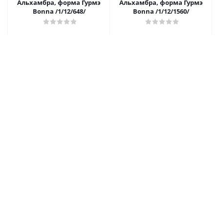
Альхамбра, форма Гурмэ
Альхамбра, форма Гурмэ
Bonna /1/12/648/
Bonna /1/12/1560/
734.20
₽
/шт
518.30
₽
/шт
В корзину
В корзину
Тарелка d=230 мм.
Чашка 80 мл. кофейная
глубокая 1000 мл.
d=65 мм. h=53 мм.
Альхамбра, форма Банкет
Альхамбра (блюдце 65957)
Bonna /1/6/558/
Bonna /1/6/1776/
914.10
₽
/шт
379.40
₽
/шт