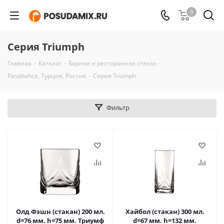
0
Серия Triumph
Главная
-
Каталог
-
Барное и ресторанное стекло
-
Pasabahce, Турция, Россия
-
Серия Triumph
Фильтр
Олд Фэшн (стакан) 200 мл.
Хайбол (стакан) 300 мл.
d=76 мм. h=75 мм. Триумф
d=67 мм. h=132 мм.