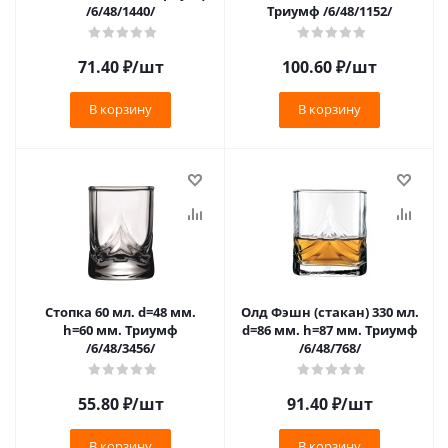
/6/48/1440/
Триумф /6/48/1152/
71.40
₽
/шт
100.60
₽
/шт
В корзину
В корзину
Стопка 60 мл. d=48 мм.
Олд Фэшн (стакан) 330 мл.
h=60 мм. Триумф
d=86 мм. h=87 мм. Триумф
/6/48/3456/
/6/48/768/
55.80
₽
/шт
91.40
₽
/шт
В корзину
В корзину