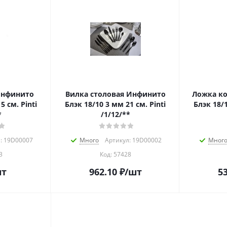
Инфинито
Вилка столовая Инфинито
Ложка к
Блэк 18/10 3 мм 21 см. Pinti
Блэк 18/10 3 мм 11 см. 
*
/1/12/**
: 19D00007
Много
Артикул: 19D00002
Мног
3
Код:
57428
шт
962.10
₽
/шт
53