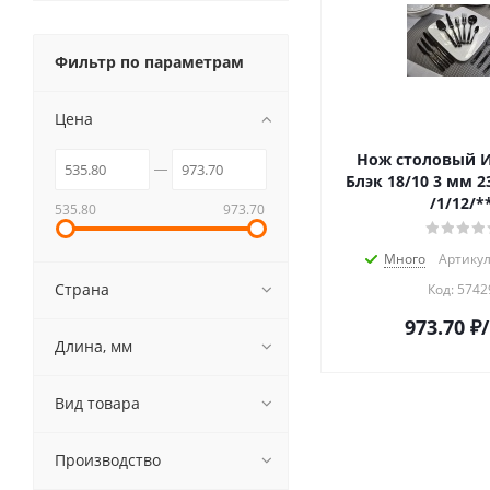
Фильтр по параметрам
Цена
Нож столовый 
Блэк 18/10 3 мм 23,5 см. Pinti
/1/12/*
535.80
973.70
Много
Артикул
Страна
Код:
5742
973.70
₽
Длина, мм
Вид товара
Производство