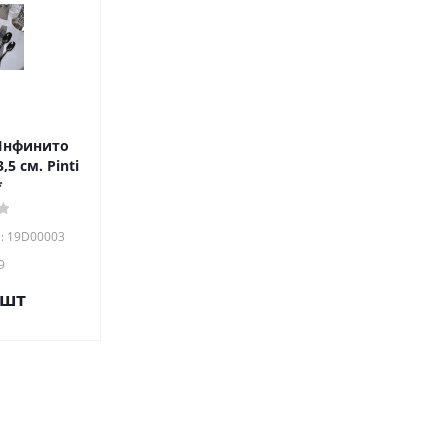
Инфинито
*
: 19D00003
9
/шт