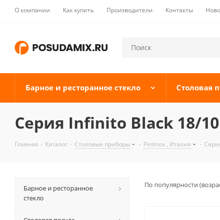
О компании
Как купить
Производители
Контакты
Ново
Барное и ресторанное стекло
Столовая п
Серия Infinito Black 18/1
Главная
-
Каталог
-
Столовые приборы
-
Pintinox , Италия
-
Серия
По популярности (возра
Барное и ресторанное
стекло