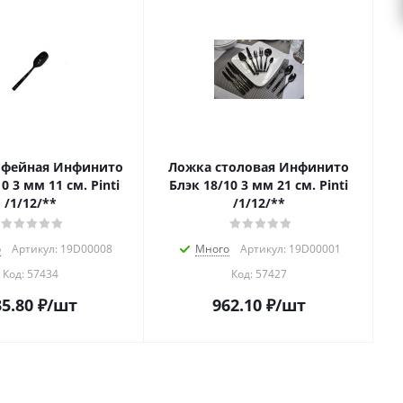
офейная Инфинито
Ложка столовая Инфинито
Pinti
Блэк 18/10 3 мм 21 см. Pinti
/1/12/**
/1/12/**
о
Артикул: 19D00008
Много
Артикул: 19D00001
Код:
57434
Код:
57427
5.80
₽
/шт
962.10
₽
/шт