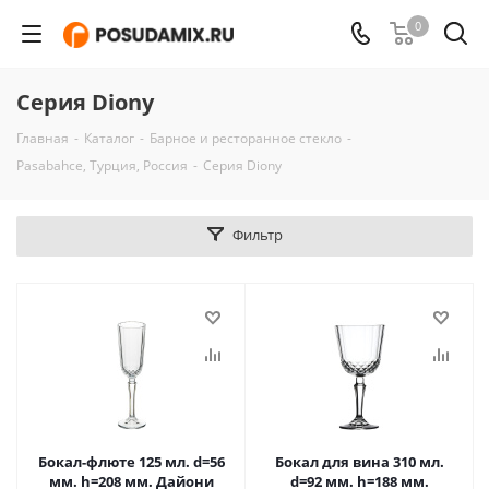
0
Серия Diony
Главная
-
Каталог
-
Барное и ресторанное стекло
-
Pasabahce, Турция, Россия
-
Серия Diony
Фильтр
Бокал-флюте 125 мл. d=56
Бокал для вина 310 мл.
мм. h=208 мм. Дайони
d=92 мм. h=188 мм.