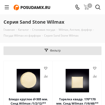
0
Серия Sand Stone Wilmax
Главная
-
Каталог
-
Столовая посуда
-
Wilmax, Англия, фарфор
-
Посуда Wilmax из фарфора
-
Серия Sand Stone Wilmax
Фильтр
Блюдо круглое d=305 мм.
Тарелка квадр. 170*170
Сэнд Wilmax /1/2/12/**
мм. Сэнд Wilmax /1/6/48/**