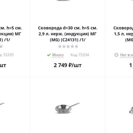
м. h=5 см.
Сковорода d=30 см. h=5 см.
Сковород
дукция) МГ
2,9 л. нерж. (индукция) МГ
1,5 л. н
) /1/
(MG) (C24131) /1/
(MG
д:
72335
Много
Код:
72334
Нет в 
шт
2 749
₽
/шт
1