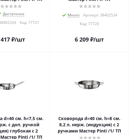
Достаточно
Много
Артикул: 38402524
38402324
Код:
77721
Код:
77720
 417
₽
/шт
6 209
₽
/шт
 d=40 см. h=7,5 см.
Сковорода d=40 см. h=8 см.
ерж. с доп. ручкой
8,2 л. нерж. (индукция) с 2
ия) глубокая с 2
ручками Мастер Pinti /1/ ТП
астер Pinti /1/ ТП