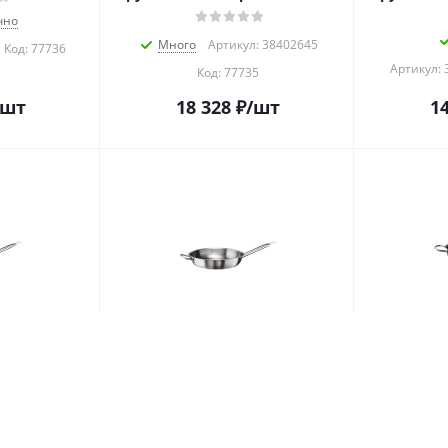
чно
Много
Артикул: 38402645
Код:
77736
Артикул: 
Код:
77735
/шт
18 328
₽
/шт
14
м. h=7 см.
Сковорода d=32 см. h=6,5 см.
Сковорода
оп. ручкой
4,5 л. нерж. с доп. ручкой
3,85 л. н
бокая с 2
(индукция) глубокая Мастер
ручками М
nti /1/ ТП
Pinti /1/ ТП