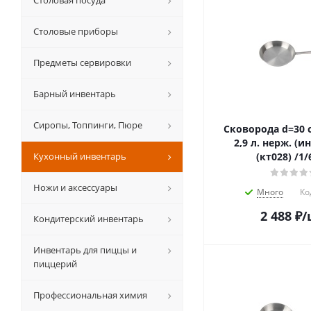
Столовая посуда
Столовые приборы
Предметы сервировки
Барный инвентарь
Сиропы, Топпинги, Пюре
Сковорода d=30 с
2,9 л. нерж. (и
Кухонный инвентарь
(кт028) /1/
Ножи и аксессуары
Много
Ко
2 488
₽
/
Кондитерский инвентарь
Инвентарь для пиццы и
пиццерий
Профессиональная химия