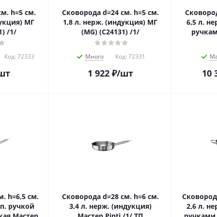
м. h=5 см.
Сковорода d=24 см. h=5 см.
Сковород
дукция) МГ
1,8 л. нерж. (индукция) МГ
6,5 л. н
) /1/
(MG) (C24131) /1/
ручками
Код:
72333
Много
Код:
72331
М
шт
1 922
₽
/шт
10 
. h=6,5 см.
Сковорода d=28 см. h=6 см.
Сковорода
оп. ручкой
3,4 л. нерж. (индукция)
2,6 л. н
кая Мастер
Мастер Pinti /1/ ТП
ручками М