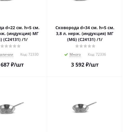
а d=22 см. h=5 см.
Сковорода d=34 см. h=5 см.
ерж. (индукция) МГ
3,8 л. нерж. (индукция) МГ
) (C24131) /1/
(MG) (C24131) /1/
наличии
Код:
72330
Много
Код:
72336
 687
₽
/шт
3 592
₽
/шт