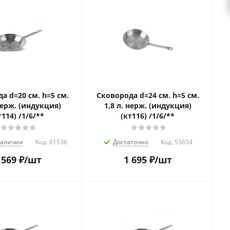
а d=20 см. h=5 см.
Сковорода d=24 см. h=5 см.
 нерж. (индукция)
1,8 л. нерж. (индукция)
т114) /1/6/**
(кт116) /1/6/**
наличии
Код:
61536
Достаточно
Код:
55654
 569
₽
/шт
1 695
₽
/шт