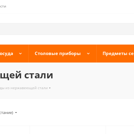
сти
осуда
Столовые приборы
Предметы с
щей стали
ды из нержавеющей стали
стание)