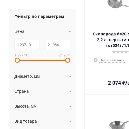
Фильтр по параметрам
Цена
Сковорода d=26 с
2,2 л. нерж. (и
(кт024) /1/
1 297.10
21 984
Нет в наличии
Диаметр, мм
2 074
₽
/
Страна
Высота, мм
Вид товара