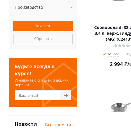
Производство
Сковорода d=32 с
3,4 л. нерж. (ин
Сбросить
(MG) (C24131
Много
Ко
2 994
₽
/
Будьте всегда в
курсе!
Узнавайте о скидках и акциях
первым
Новости
Все новости