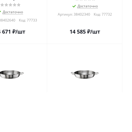
Достаточно
Достаточно
Артикул: 38402340
Код:
77732
38402640
Код:
77733
 671
₽
/шт
14 585
₽
/шт
 d=30 см. h=6,5 см.
Сковорода d=28 см. h=6 см.
ерж. (индукция) с 2
3,4 л. нерж. (индукция) с 2
астер Pinti /1/ ТП
ручками Мастер Pinti /1/ ТП