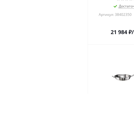
Достато
Артикул: 38402350
21 984
₽
Сковорода d=34 с
5,5 л. нерж. с д
(индукция) глу
ручками Мастер Pi