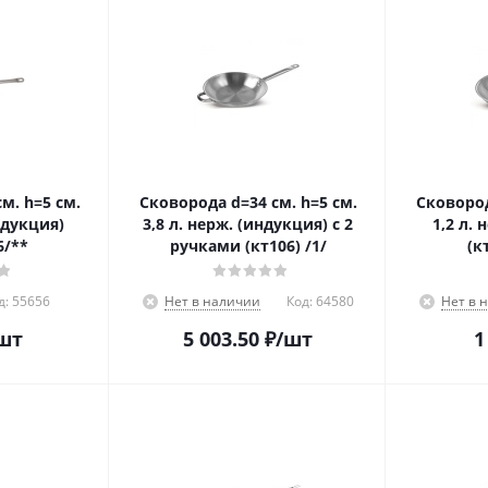
м. h=5 см.
Сковорода d=34 см. h=5 см.
Сковород
ндукция)
3,8 л. нерж. (индукция) с 2
1,2 л.
6/**
ручками (кт106) /1/
(к
д:
55656
Нет в наличии
Код:
64580
Нет в 
шт
5 003.50
₽
/шт
1