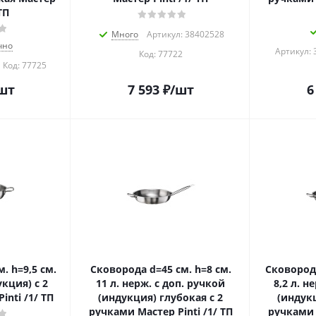
ТП
Много
Артикул: 38402528
чно
Артикул: 
Код:
77722
Код:
77725
шт
7 593
₽
/шт
6
. h=9,5 см.
Сковорода d=45 см. h=8 см.
Сковорода
укция) с 2
11 л. нерж. с доп. ручкой
8,2 л. н
nti /1/ ТП
(индукция) глубокая с 2
(индукц
ручками Мастер Pinti /1/ ТП
ручками М