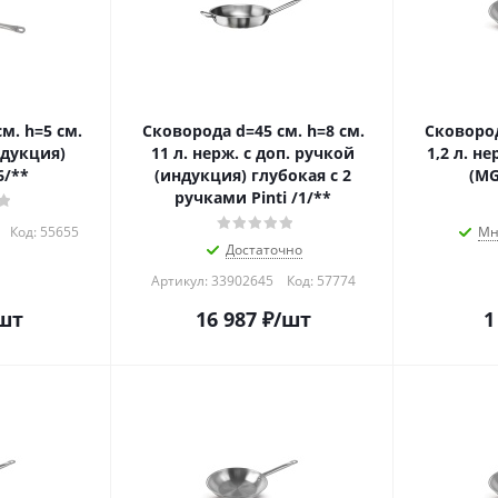
м. h=5 см.
Сковорода d=45 см. h=8 см.
Сковород
ндукция)
11 л. нерж. с доп. ручкой
1,2 л. н
6/**
(индукция) глубокая с 2
(MG
ручками Pinti /1/**
Код:
55655
Мн
Достаточно
Артикул: 33902645
Код:
57774
шт
16 987
₽
/шт
1