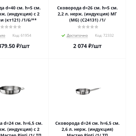
а d=40 см. h=5 см.
Сковорода d=26 см. h=5 см.
ерж. (индукция) с 2
2,2 л. нерж. (индукция) МГ
 (кт121) /1/6/**
(MG) (C24131) /1/
ало
Код:
61954
Достаточно
Код:
72332
379.50
₽
/шт
2 074
₽
/шт
 d=24 см. h=6,5 см.
Сковорода d=24 см. h=6,5 см.
ерж. (индукция) с 2
2,6 л. нерж. (индукция)
астер Pinti /1/ ТП
Мастер Pinti /1/ ТП