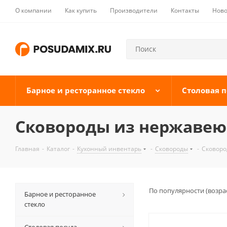
О компании
Как купить
Производители
Контакты
Ново
Барное и ресторанное стекло
Столовая п
Сковороды из нержавею
Главная
-
Каталог
-
Кухонный инвентарь
-
Сковороды
-
Сковоро
По популярности (возра
Барное и ресторанное
стекло