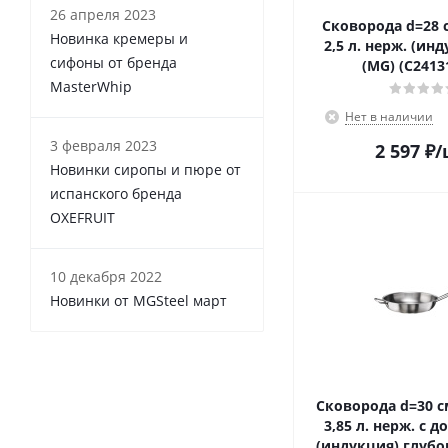
26 апреля 2023
Сковорода d=28 с
Новинка кремеры и
2,5 л. нерж. (ин
сифоны от бренда
(MG) (C24131
MasterWhip
Нет в наличии
3 февраля 2023
2 597
₽
/
Новинки сиропы и пюре от
испанского бренда
OXEFRUIT
10 декабря 2022
Новинки от MGSteel март
Сковорода d=30 см
3,85 л. нерж. с д
(индукция) глубо