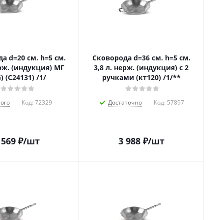
а d=20 см. h=5 см.
Сковорода d=36 см. h=5 см.
ерж. (индукция) МГ
3,8 л. нерж. (индукция) с 2
) (C24131) /1/
ручками (кт120) /1/**
ого
Код:
72329
Достаточно
Код:
57897
 569
₽
/шт
3 988
₽
/шт