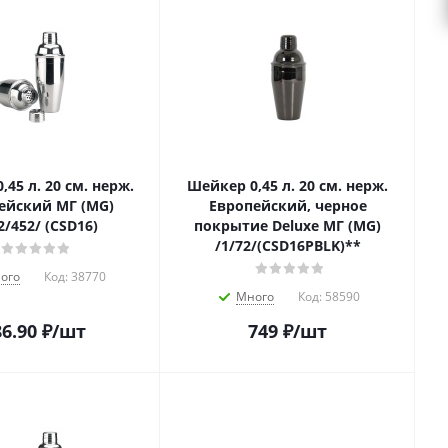
45 л. 20 см. нерж.
Шейкер 0,45 л. 20 см. нерж.
ейский МГ (MG)
Европейский, черное
2/452/ (CSD16)
покрытие Deluxe МГ (MG)
/1/72/(CSD16PBLK)**
ого
Код:
38770
Много
Код:
58590
6.90
₽
/шт
749
₽
/шт