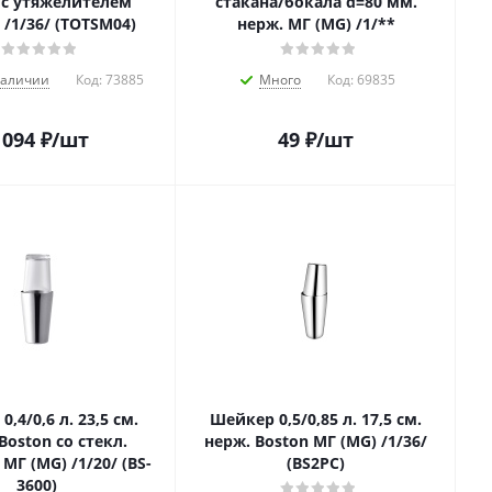
 с утяжелителем
стакана/бокала d=80 мм.
 /1/36/ (TOTSM04)
нерж. МГ (MG) /1/**
наличии
Код:
73885
Много
Код:
69835
 094
₽
/шт
49
₽
/шт
,4/0,6 л. 23,5 см.
Шейкер 0,5/0,85 л. 17,5 см.
Boston со стекл.
нерж. Boston МГ (MG) /1/36/
МГ (MG) /1/20/ (BS-
(BS2PC)
3600)