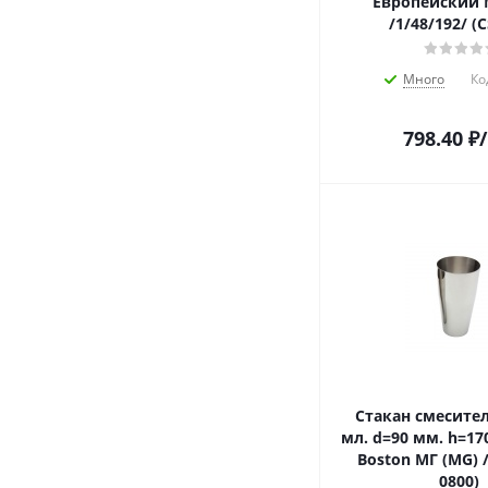
Европейский 
/1/48/192/ (
Много
Ко
798.40
₽
Стакан смесите
мл. d=90 мм. h=17
Boston МГ (MG) /
0800)