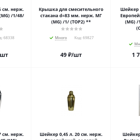
5 см. нерж.
Крышка для смесительного
Шейкер 0
MG) /1/48/
стакана d=83 мм. нерж. МГ
Европей
(MG) /1/ (TOP2) **
(MG) /
(
д:
68338
Много
Код:
69827
Мн
/шт
49
₽
/шт
1 
7 см. нерж.
Шейкер 0,45 л. 20 см. нерж.
Шейкер 