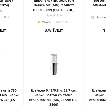
МГ (MG)
Европейский, золотой
Boston
CSD24)
Deluxe МГ (MG) /1/48/**
MGsteel
(CSD16BRP) (CSD16PVDG)
д:
38771
Нет в 
Много
Код:
61891
/шт
878
₽
/шт
1
льный 750
Шейкер 0,45/0,8 л. 28,7 см.
Шейкер 0
0 мм. нерж.
нерж. Boston со стекл.
нерж. 
1/24/ (CS-
стаканом МГ (MG) /1/20/ (BS-
стаканом 
3800)