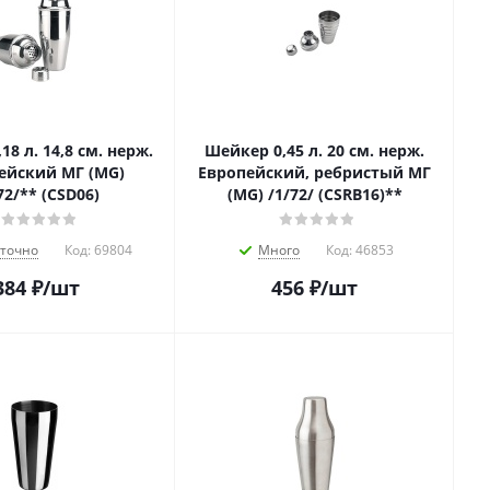
18 л. 14,8 см. нерж.
Шейкер 0,45 л. 20 см. нерж.
ейский МГ (MG)
Европейский, ребристый МГ
72/** (CSD06)
(MG) /1/72/ (CSRB16)**
аточно
Код:
69804
Много
Код:
46853
384
₽
/шт
456
₽
/шт