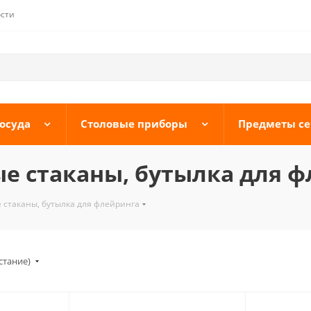
сти
осуда
Столовые приборы
Предметы с
е стаканы, бутылка для ф
стаканы, бутылка для флейринга
стание)