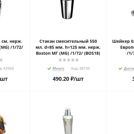
 см. нерж.
Стакан смесительный 550
Шейкер 0,
MG) /1/72/
мл. d=85 мм. h=125 мм. нерж.
Европ
Boston МГ (MG) /1/72/ (BOS18)
/1/
д:
43969
Много
Код:
38739
Дост
/шт
490.20
₽
/шт