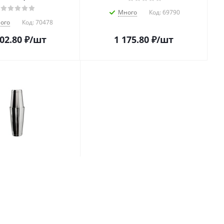
Много
Код:
69790
ого
Код:
70478
002.80
₽
/шт
1 175.80
₽
/шт
0,5/0,85 л. нерж.
с утяжелителем МГ
1/36/ (TOTSM04)
ого
Код:
69880