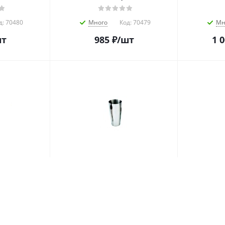
д:
70480
Много
Код:
70479
Мн
шт
985
₽
/шт
1 
льный 450
Стакан смесительный 900
Шейкер 
5 мм. нерж.
мл. d=92 мм. h=175 мм. нерж.
Boston 
1/ (BS116)
Boston МГ (MG) /1/72/ (BS300)
(MG) /
д:
43967
Много
Код:
42875
Мн