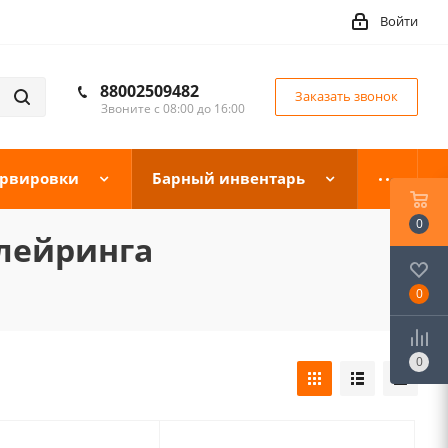
Войти
88002509482
Заказать звонок
Звоните с 08:00 до 16:00
ервировки
Барный инвентарь
0
лейринга
0
0