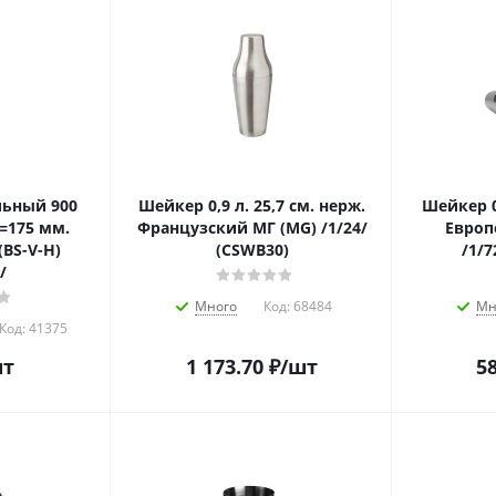
льный 900
Шейкер 0,9 л. 25,7 см. нерж.
Шейкер 0,
h=175 мм.
Французский МГ (MG) /1/24/
Европ
(BS-V-H)
(CSWB30)
/1/7
/
Много
Код:
68484
Мн
Код:
41375
шт
1 173.70
₽
/шт
58