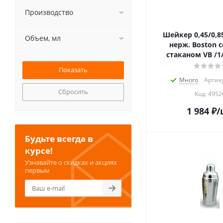
Производство
Шейкер 0,45/0,85
Объем, мл
нерж. Boston с
стаканом VB /1
Много
Артику
Сбросить
Код:
4952
1 984
₽
/
Будьте всегда в
курсе!
Узнавайте о скидках и акциях
первым