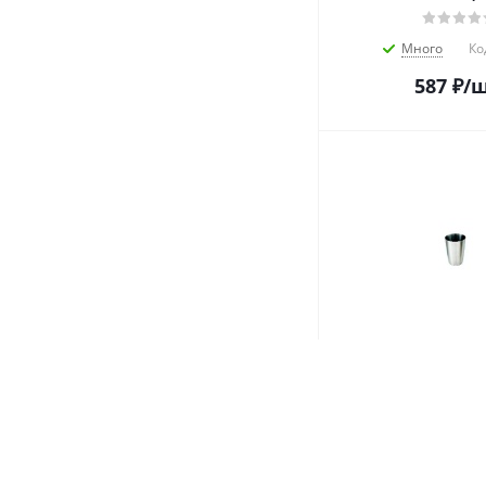
Много
Ко
587
₽
/
Стакан смесите
мл. d=80 мм. h=11
Boston МГ (MG) /
Много
Ко