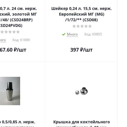
,7 л. 24 см. нерж.
Шейкер 0,24 л. 15,5 см. нерж.
ский, золотой МГ
Европейский МГ (MG)
1/48/ (CSD24BRP)
/1/72/** (CSD08)
CSD24PVDG)
Много
Код:
69805
ого
Код:
61886
767.60
₽
/шт
397
₽
/шт
0,5/0,85 л. нерж.
Крышка для коктейльного