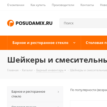
О компании
Как купить
Производители
Контакты
Ново
Барное и ресторанное стекло
Столовая п
Шейкеры и смесительны
Главная
-
Каталог
-
Барный инвентарь
-
Шейкеры и смесительные 
По популярности (возра
Барное и ресторанное
стекло