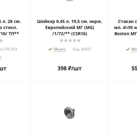
 л. 28 см.
Шейкер 0,45 л. 19,5 см. нерж.
Стакан 
о стекл.
Европейский МГ (MG)
мл. d=95 
/10/ ТП**
/1/72/** (CSR16)
Boston МГ
л: FIK 003
Много
Код:
46851
Мн
6
шт
398
₽
/шт
55