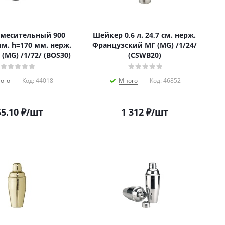
смесительный 900
Шейкер 0,6 л. 24,7 см. нерж.
мм. h=170 мм. нерж.
Французский МГ (MG) /1/24/
 (MG) /1/72/ (BOS30)
(CSWB20)
ого
Код:
44018
Много
Код:
46852
5.10
₽
/шт
1 312
₽
/шт