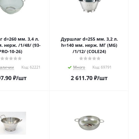
 d=260 мм. 3,4 л.
Дуршлаг d=255 мм. 3,2 л.
. нерж. /1/48/ (93-
h=140 мм. нерж. МГ (MG)
PRO-10-26)
/1/12/ (COLE24)
наличии
Код:
62221
Много
Код:
69791
7.90
₽
/шт
2 611.70
₽
/шт