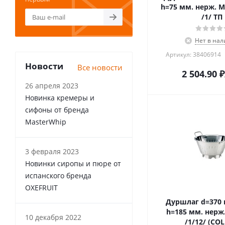
h=75 мм. нерж. Ма
/1/ ТП
Нет в на
Артикул: 38406914
Новости
Все новости
2 504.90
₽
26 апреля 2023
Новинка кремеры и
сифоны от бренда
MasterWhip
3 февраля 2023
Новинки сиропы и пюре от
испанского бренда
OXEFRUIT
Дуршлаг d=370 м
h=185 мм. нерж
10 декабря 2022
/1/12/ (COL