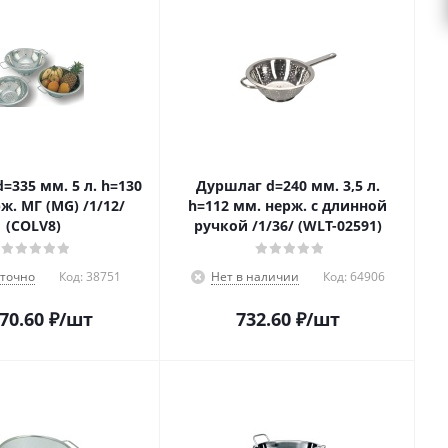
=335 мм. 5 л. h=130
Дуршлаг d=240 мм. 3,5 л.
ж. МГ (MG) /1/12/
h=112 мм. нерж. с длинной
(COLV8)
ручкой /1/36/ (WLT-02591)
аточно
Код:
38751
Нет в наличии
Код:
64906
470.60
₽
/шт
732.60
₽
/шт