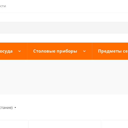
сти
осуда
Столовые приборы
Предметы с
стание)