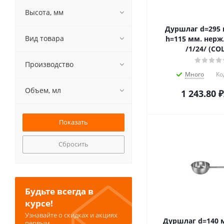
Высота, мм
Дуршлаг d=295 м
Вид товара
h=115 мм. нерж
/1/24/ (CO
Производство
Много
Ко
Объем, мл
1 243.80
₽
Сбросить
Будьте всегда в
курсе!
Узнавайте о скидках и акциях
Дуршлаг d=140 м
первым