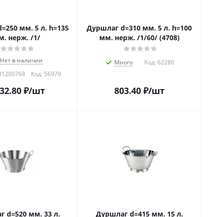
=250 мм. 5 л. h=135
Дуршлаг d=310 мм. 5 л. h=100
. нерж. /1/
мм. нерж. /1/60/ (4708)
Нет в наличии
Много
Код:
62280
81200768
Код:
56979
432.80
₽
/шт
803.40
₽
/шт
 d=520 мм. 33 л.
Дуршлаг d=415 мм. 15 л.