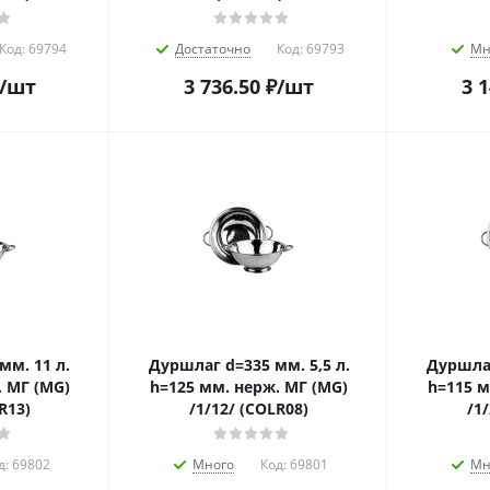
Код:
69794
Достаточно
Код:
69793
Мн
/шт
3 736.50
₽
/шт
3 
мм. 11 л.
Дуршлаг d=335 мм. 5,5 л.
Дуршлаг
. МГ (MG)
h=125 мм. нерж. МГ (MG)
h=115 м
R13)
/1/12/ (COLR08)
/1
д:
69802
Много
Код:
69801
Мн