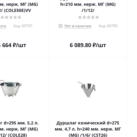
м. нерж. МГ (MG)
h=210 мм. нерж. МГ (MG)
2/ (COLE50E)VV
/1/12/
ого
Код:
69797
Нет в наличии
Код:
69795
 664
₽
/шт
6 089.80
₽
/шт
 d=295 мм. 5,2 л.
Дуршлаг конический d=275
м. нерж. МГ (MG)
мм. 4,7 л. h=240 мм. нерж. МГ
/12/ (COLE28)
(MG) /1/6/ (CST26)