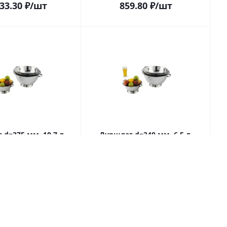
133.30
₽
/шт
859.80
₽
/шт
d=375 мм. 10,7 л.
Дуршлаг d=340 мм. 6,5 л.
м. нерж. МГ (MG)
h=160 мм. нерж. МГ (MG)
/12/ (COLD13)
/1/12/ (COLD08)
ого
Код:
38748
Много
Код:
38747
020.80
₽
/шт
1 320.40
₽
/шт