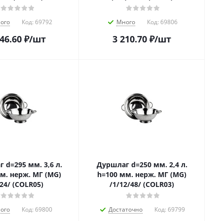
ого
Код:
69792
Много
Код:
69806
146.60
₽
/шт
3 210.70
₽
/шт
 d=295 мм. 3,6 л.
Дуршлаг d=250 мм. 2,4 л.
м. нерж. МГ (MG)
h=100 мм. нерж. МГ (MG)
/24/ (COLR05)
/1/12/48/ (COLR03)
ого
Код:
69800
Достаточно
Код:
69799