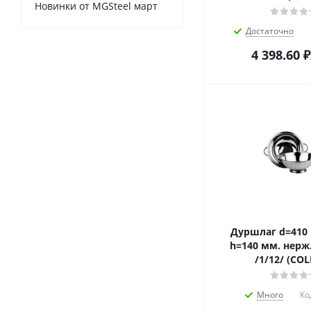
Новинки от MGSteel март
Достаточно
4 398.60
₽
Дуршлаг d=410 
h=140 мм. нерж
/1/12/ (COL
Много
Ко