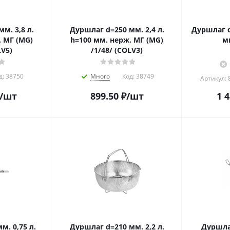
м. 3,8 л.
Дуршлаг d=250 мм. 2,4 л.
Дуршлаг d
. МГ (MG)
h=100 мм. нерж. МГ (MG)
мм
LV5)
/1/48/ (COLV3)
д:
38750
Много
Код:
38749
Артикул: 
/шт
899.50
₽
/шт
1 
м. 0,75 л.
Дуршлаг d=210 мм. 2,2 л.
Дуршлаг