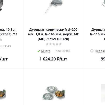
м. 10,8 л.
Дуршлаг конический d=200
Дуршлаг
кт055) /1/
мм. 1,8 л. h=165 мм. нерж. МГ
h=110 мм
(MG) /1/12/ (CST20)
д:
63643
Много
Код:
38688
Нет в 
/шт
1 624.20
₽
/шт
99