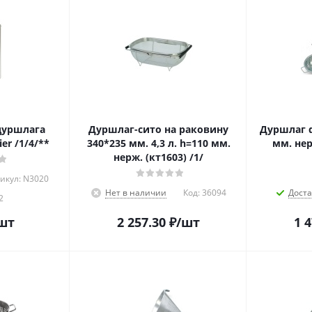
дуршлага
Дуршлаг-сито на раковину
Дуршлаг d
er /1/4/**
340*235 мм. 4,3 л. h=110 мм.
мм. нер
нерж. (кт1603) /1/
икул: N3020
Нет в наличии
Код:
36094
Дост
2
шт
2 257.30
₽
/шт
1 