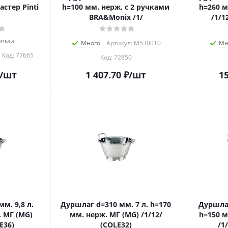
стер Pinti
h=100 мм. нерж. c 2 ручками
h=260 м
BRA&Monix /1/
/1/1
личии
Много
Артикул: M530010
Мн
Код:
77665
Код:
72850
/шт
1 407.70
₽
/шт
15
м. 9,8 л.
Дуршлаг d=310 мм. 7 л. h=170
Дуршлаг
. МГ (MG)
мм. нерж. МГ (MG) /1/12/
h=150 м
E36)
(COLE32)
/1