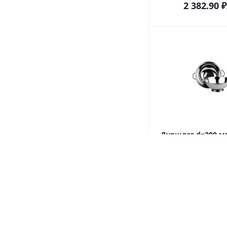
2 382.90
₽
Дуршлаг d=200 мм
мм. нерж. МГ (MG)
(COLR01
Много
Ко
599.50
₽