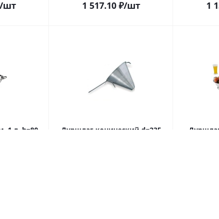
/шт
1 517.10
₽
/шт
1 
. 1 л. h=80
Дуршлаг конический d=235
Дуршлаг 
 /1/12/48/
мм. 3 л. h=210 мм. нерж. МГ
h=185 м
5)
(MG) /1/12/ (CST24)
/1
д:
69798
Много
Код:
38689
Мн
/шт
1 823.30
₽
/шт
2 