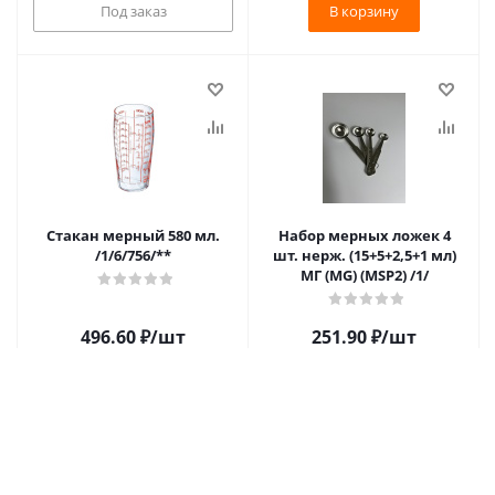
Под заказ
В корзину
Стакан мерный 580 мл.
Набор мерных ложек 4
/1/6/756/**
шт. нерж. (15+5+2,5+1 мл)
МГ (MG) (MSP2) /1/
496.60
₽
/шт
251.90
₽
/шт
В корзину
В корзину