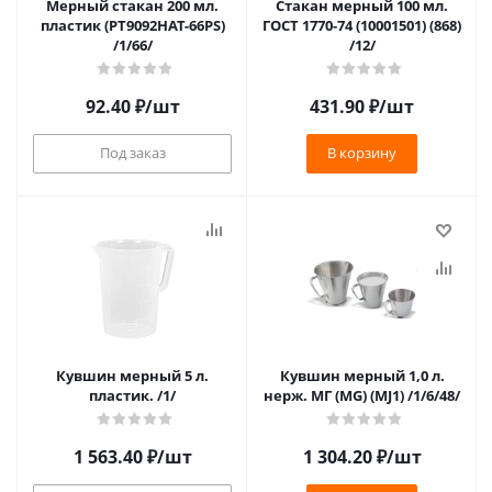
Мерный стакан 200 мл.
Стакан мерный 100 мл.
пластик (PT9092HAT-66PS)
ГОСТ 1770-74 (10001501) (868)
/1/66/
/12/
92.40
₽
/шт
431.90
₽
/шт
Под заказ
В корзину
Кувшин мерный 5 л.
Кувшин мерный 1,0 л.
пластик. /1/
нерж. МГ (MG) (MJ1) /1/6/48/
1 563.40
₽
/шт
1 304.20
₽
/шт