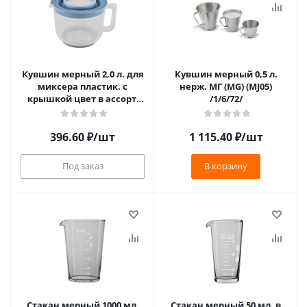
Кувшин мерный 2,0 л. для
Кувшин мерный 0,5 л.
миксера пластик. с
нерж. МГ (MG) (MJ05)
крышкой цвет в ассорт.
/1/6/72/
(PT1360ГО) /1/9/**
396.60
₽
/шт
1 115.40
₽
/шт
Под заказ
В корзину
Стакан мерный 1000 мл.
Стакан мерный 50 мл. в