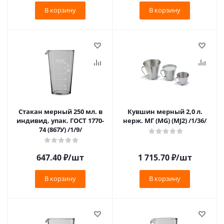
В корзину
В корзину
Стакан мерный 250 мл. в
Кувшин мерный 2,0 л.
индивид. упак. ГОСТ 1770-
нерж. МГ (MG) (MJ2) /1/36/
74 (867У) /1/9/
647.40
₽
/шт
1 715.70
₽
/шт
В корзину
В корзину