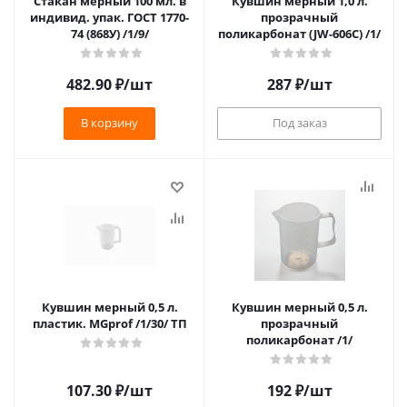
Стакан мерный 100 мл. в
Кувшин мерный 1,0 л.
индивид. упак. ГОСТ 1770-
прозрачный
74 (868У) /1/9/
поликарбонат (JW-606C) /1/
482.90
₽
/шт
287
₽
/шт
В корзину
Под заказ
Кувшин мерный 0,5 л.
Кувшин мерный 0,5 л.
пластик. MGprof /1/30/ ТП
прозрачный
поликарбонат /1/
107.30
₽
/шт
192
₽
/шт