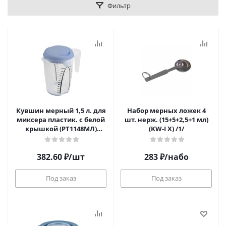
Фильтр
Кувшин мерный 1,5 л. для
Набор мерных ложек 4
миксера пластик. с белой
шт. нерж. (15+5+2,5+1 мл)
крышкой (PT1148МЛ)
(KW-I X) /1/
/1/16/**
382.60
₽
/шт
283
₽
/набо
Под заказ
Под заказ