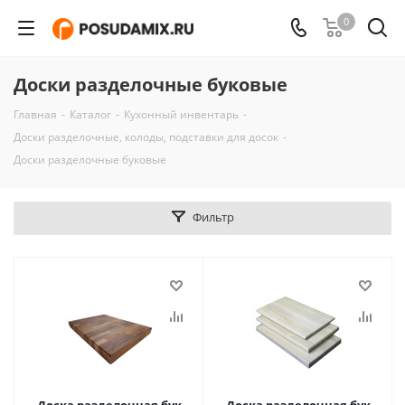
0
Доски разделочные буковые
Главная
-
Каталог
-
Кухонный инвентарь
-
Доски разделочные, колоды, подставки для досок
-
Доски разделочные буковые
Фильтр