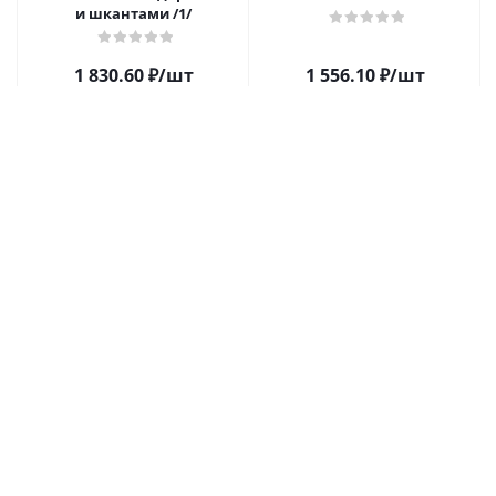
и шкантами /1/
1 830.60
₽
/шт
1 556.10
₽
/шт
В корзину
В корзину
Доска разделочная бук
Доска для хлеба бук
400*300*42 мм. с метал.
530*320*22 мм. /1/
стяж. /1/
1 373
₽
/шт
1 464.50
₽
/шт
В корзину
В корзину