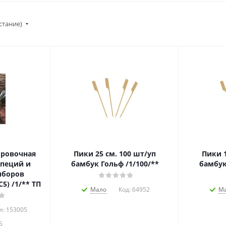
стание)
ировочная
Пики 25 см. 100 шт/уп
Пики 1
специй и
бамбук Гольф /1/100/**
бамбук
иборов
5) /1/** ТП
Мало
Код:
64952
М
л: 153005
5