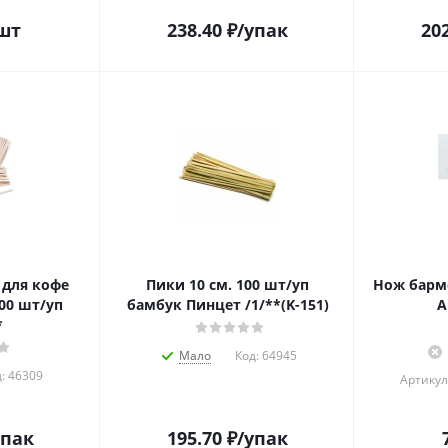
шт
238.40
₽
/упак
20
для кофе
Пики 10 см. 100 шт/уп
Нож барм
000 шт/уп
бамбук Пинцет /1/**(K-151)
A
*
Мало
Код:
64945
:
46309
Артикул
упак
195.70
₽
/упак