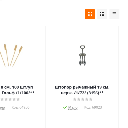
8 см. 100 шт/уп
Штопор рычажный 19 см.
 Гольф /1/100/**
нерж. /1/72/ (3156)**
ало
Код:
64950
Мало
Код:
69023