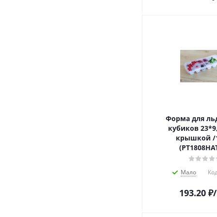
Форма для льд
кубиков 23*9,
крышкой /1
(PT1808НА
Мало
Код
193.20
₽