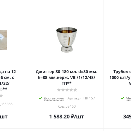
а на 12
Джиггер 30-180 мл. d=80 мм.
Трубочки
6 см. с
h=88 мм.нерж. VB /1/12/48/
1000 шт/у
/32/
ТП**
М
Т)**
Достаточно
Артикул: FIK 157
Мн
:
65366
Код:
58460
/шт
1 588.20
₽
/шт
34