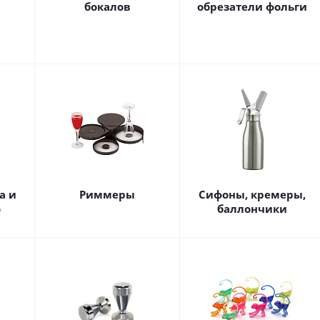
бокалов
обрезатели фольги
а и
Риммеры
Сифоны, кремеры,
о
баллончики