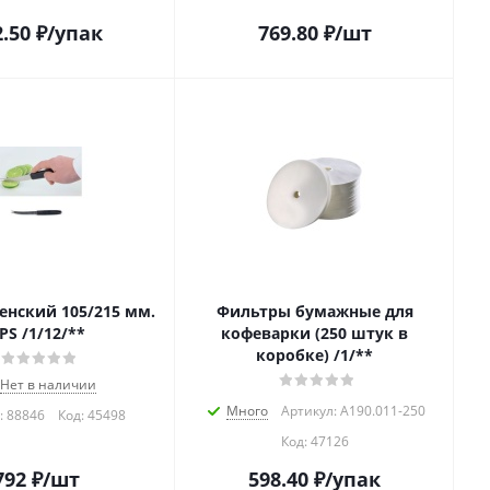
2.50
₽
/упак
769.80
₽
/шт
енский 105/215 мм.
Фильтры бумажные для
PS /1/12/**
кофеварки (250 штук в
коробке) /1/**
Нет в наличии
Много
Артикул: A190.011-250
: 88846
Код:
45498
Код:
47126
792
₽
/шт
598.40
₽
/упак