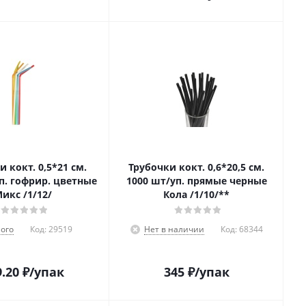
 кокт. 0,5*21 см.
Трубочки кокт. 0,6*20,5 см.
п. гофрир. цветные
1000 шт/уп. прямые черные
икс /1/12/
Кола /1/10/**
ого
Код:
29519
Нет в наличии
Код:
68344
9.20
₽
/упак
345
₽
/упак