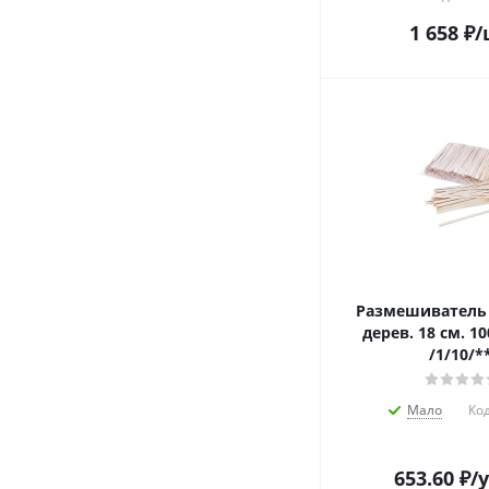
1 658
₽
/
Размешиватель 
дерев. 18 см. 1
/1/10/*
Мало
Код
653.60
₽
/