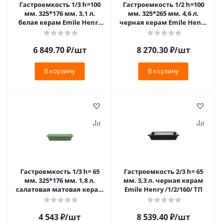
Гастроемкость 1/3 h=100
Гастроемкость 1/2 h=100
мм. 325*176 мм. 3,1 л.
мм. 325*265 мм. 4,6 л.
белая керам Emile Henry
черная керам Emile Henry
/1/3/210/ ТП
/1/2/140/ ТП
6 849.70
₽
/шт
8 270.30
₽
/шт
В корзину
В корзину
Гастроемкость 1/3 h= 65
Гастроемкость 2/3 h= 65
мм. 325*176 мм. 1,8 л.
мм. 3,3 л. черная керам
салатовая матовая керам
Emile Henry /1/2/160/ ТП
Emile Henry (183217)
/1/3/210/ ТП
4 543
₽
/шт
8 539.40
₽
/шт