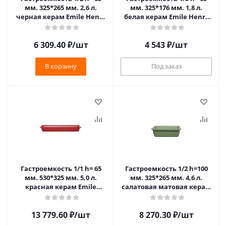
мм. 325*265 мм. 2,6 л.
мм. 325*176 мм. 1,8 л.
черная керам Emile Henry
белая керам Emile Henry
/1/3/210/ ТП VV
/1/3/210/ ТП
6 309.40
₽
/шт
4 543
₽
/шт
В корзину
Под заказ
Гастроемкость 1/1 h= 65
Гастроемкость 1/2 h=100
мм. 530*325 мм. 5,0 л.
мм. 325*265 мм. 4,6 л.
красная керам Emile
салатовая матовая керам
Henry /1/2/100/ ТП VV
Emile Henry /1/2/140/ ТП
13 779.60
₽
/шт
8 270.30
₽
/шт