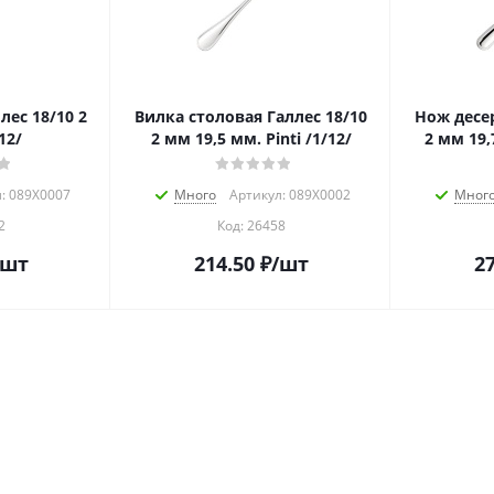
ес 18/10 2
Вилка столовая Галлес 18/10
Нож десе
12/
2 мм 19,5 мм. Pinti /1/12/
2 мм 19,7
: 089X0007
Много
Артикул: 089X0002
Мног
2
Код:
26458
/шт
214.50
₽
/шт
27