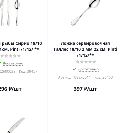
я рыбы Сирио 18/10
Ложка сервировочная
 см. Pinti /1/12/ **
Галлес 18/10 2 мм 22 см. Pinti
/1/12/**
Достаточно
Достаточно
22600028
Код:
39457
Артикул: 089Х0011
Код:
26460
296
₽
/шт
397
₽
/шт