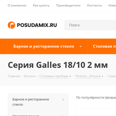
О компании
Как купить
Производители
Контакты
Ново
Барное и ресторанное стекло
Столовая п
Серия Galles 18/10 2 мм
Главная
-
Каталог
-
Столовые приборы
-
Pintinox , Италия
-
Серия
По популярности (возра
Барное и ресторанное
стекло