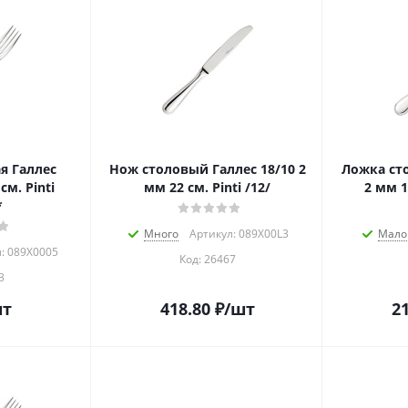
я Галлес
Нож столовый Галлес 18/10 2
Ложка сто
мм 22 см. Pinti /12/
2 мм 19
*
Много
Артикул: 089X00L3
Мало
: 089Х0005
Код:
26467
3
шт
418.80
₽
/шт
21