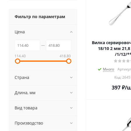
Фильтр по параметрам
Цена
Вилка сервировоч
18/10 2 мм 21,8 см. Pinti
/1/12/*
114.40
418.80
Много
Артикул
Страна
Код:
2645
397
₽
/
Длина, мм
Вид товара
Производство