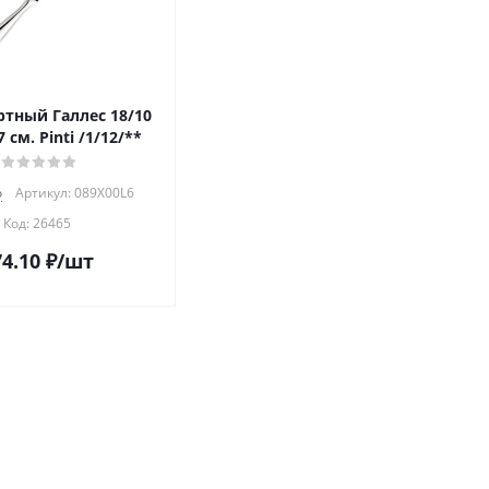
ртный Галлес 18/10
 см. Pinti /1/12/**
о
Артикул: 089X00L6
Код:
26465
4.10
₽
/шт