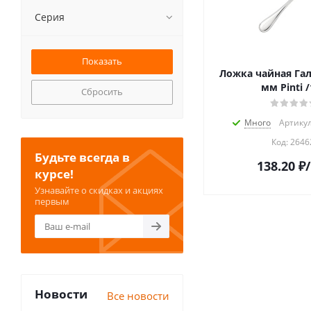
Серия
Ложка чайная Галл
мм Pinti /
Сбросить
Много
Артикул
Код:
2646
Будьте всегда в
138.20
₽
курсе!
Узнавайте о скидках и акциях
первым
Новости
Все новости