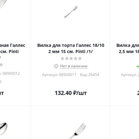
ная Галлес
Вилка для торта Галлес 18/10
Вилка дл
2 мм 15 см. Pinti /1/
2,5 мм 18
*
Нет в наличии
: 089Х0012
Артикул: 089Х0017
Код:
26454
Артикул: 
7
шт
132.40
₽
/шт