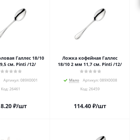
ловая Галлес 18/10
Ложка кофейная Галлес
,5 см. Pinti /12/
18/10 2 мм 11,7 см. Pinti /12/
Артикул: 089X0001
Мало
Артикул: 089Х0008
Код:
26461
Код:
26459
8.20
₽
/шт
114.40
₽
/шт