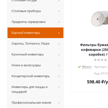
Столовая посуда
Столовые приборы
Предметы сервировки
Барный инвентарь
Сиропы, Топпинги, Пюре
Фильтры бума
кофеварки (25
Кухонный инвентарь
коробке) /
Ножи и аксессуары
Много
Артикул: 
Код:
4712
Кондитерский инвентарь
598.40
₽
/
Инвентарь для пиццы и
пиццерий
Профессиональная химия