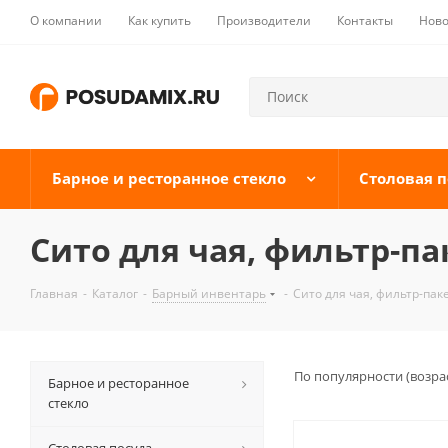
О компании
Как купить
Производители
Контакты
Ново
Барное и ресторанное стекло
Столовая п
Сито для чая, фильтр-п
Главная
-
Каталог
-
Барный инвентарь
-
Сито для чая, фильтр-пак
По популярности (возра
Барное и ресторанное
стекло