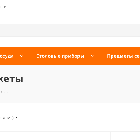
сти
осуда
Столовые приборы
Предметы с
акеты
еты
стание)