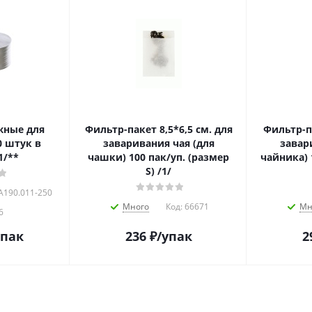
жные для
Фильтр-пакет 8,5*6,5 см. для
Фильтр-па
0 штук в
заваривания чая (для
завар
1/**
чашки) 100 пак/уп. (размер
чайника) 
S) /1/
A190.011-250
Много
Код:
66671
Мн
6
упак
236
₽
/упак
2