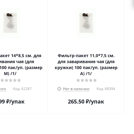
кет 14*8,5 см. для
Фильтр-пакет 11,0*7,5 см.
ивания чая (для
для заваривания чая (для
100 пак/уп. (размер
кружки) 100 пак/уп. (размер
M) /1/
A) /1/
ого
Код:
62287
Нет в наличии
Код:
68394
99
₽
/упак
265.50
₽
/упак