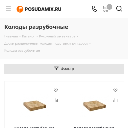
0
Колоды разрубочные
Главная
-
Каталог
-
Кухонный инвентарь
-
Доски разделочные, колоды, подставки для досок
-
Колоды разрубочные
Фильтр