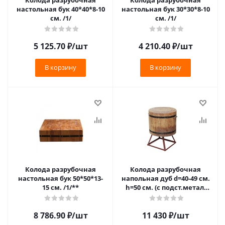
Колода разрубочная
Колода разрубочная
настольная бук 40*40*8-10
настольная бук 30*30*8-10
см. /1/
см. /1/
5 125.70
₽
/шт
4 210.40
₽
/шт
В корзину
В корзину
Колода разрубочная
Колода разрубочная
настольная бук 50*50*13-
напольная дуб d=40-49 см.
15 см. /1/**
h=50 см. (с подст.метал.
h=30 см) /1/
8 786.90
₽
/шт
11 430
₽
/шт