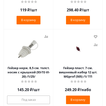
119
₽
/шт
298.40
₽
/шт
В корзину
В корзину
Гейзер нерж. 8,5 см. толст.
Гейзер пласт. 7 см.
носик с крышкой (93-TE-VI-
вишневый набор 12 шт.
20) /1/25/
MGprof (505) /1/ ТП
145.20
₽
/шт
249.20
₽
/набо
Под заказ
В корзину