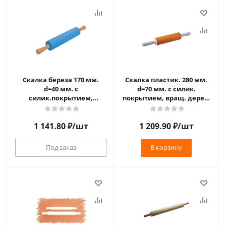
Скалка береза 170 мм.
Скалка пластик. 280 мм.
d=40 мм. с
d=70 мм. с силик.
силик.покрытием,
покрытием, вращ. дерев.
вращ.ручки (3234) /1/
ручки /1/25/ (93-SI-CU-15.1)
1 141.80
₽
/шт
1 209.90
₽
/шт
Под заказ
В корзину