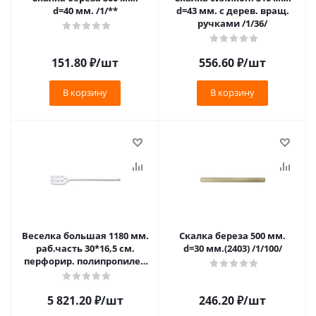
d=40 мм. /1/**
d=43 мм. с дерев. вращ.
ручками /1/36/
151.80
₽
/шт
556.60
₽
/шт
В корзину
В корзину
Веселка большая 1180 мм.
Скалка береза 500 мм.
раб.часть 30*16,5 см.
d=30 мм.(2403) /1/100/
перфорир. полипропилен
/1/180/
5 821.20
₽
/шт
246.20
₽
/шт