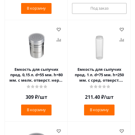
В корзину
Под заказ
Емкость для сыпучих
Емкость для сыпучих
прод. 0,15 л. d=55 мм. h=80
прод. 1 л. d=75 мм. h=250
мм. с мелк. отверст. нерж.
мм. с сред. отверст.
MGprof /1/ N
прозрачная GP /1/24/ ТП
309
₽
/шт
211.40
₽
/шт
В корзину
В корзину