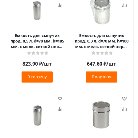
Емкость для сыпучих
Емкость для сыпучих
прод. 0,5 л. d=70 мм. h=185
прод. 0,3 л. d=70 мм. h=100
мм. с мелк. сеткой нерж.
мм. с мелк. сеткой нерж.
МГ (MG) /1/6/72/ (DRG18M)
МГ (MG) /1/144/ (SPM10)
АКЦИЯ
823.90
₽
/шт
647.60
₽
/шт
В корзину
В корзину