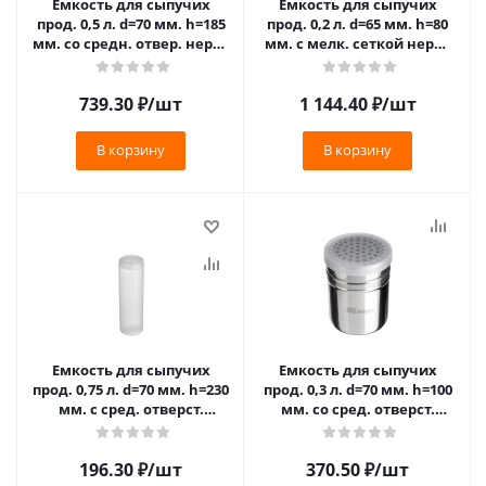
Емкость для сыпучих
Емкость для сыпучих
прод. 0,5 л. d=70 мм. h=185
прод. 0,2 л. d=65 мм. h=80
мм. со средн. отвер. нерж.
мм. с мелк. сеткой нерж.
МГ (MG) /1/6/72/ (DRG18)
Abert /1/ ТП
739.30
₽
/шт
1 144.40
₽
/шт
В корзину
В корзину
Емкость для сыпучих
Емкость для сыпучих
прод. 0,75 л. d=70 мм. h=230
прод. 0,3 л. d=70 мм. h=100
мм. с сред. отверст.
мм. со сред. отверст.
прозрачная GP /1/24/ ТП
нерж. MGprof /1/ N
196.30
₽
/шт
370.50
₽
/шт