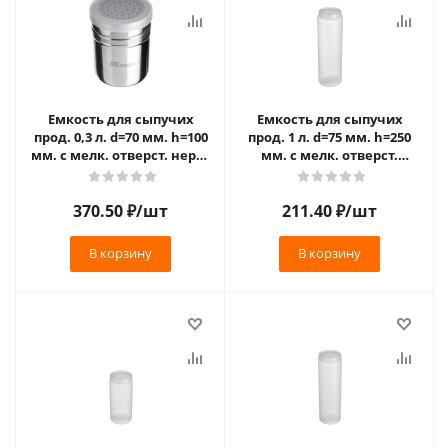
Емкость для сыпучих
Емкость для сыпучих
прод. 0,3 л. d=70 мм. h=100
прод. 1 л. d=75 мм. h=250
мм. с мелк. отверст. нерж.
мм. с мелк. отверст.
MGprof /1/ N
прозрачная GP /1/24/ ТП
370.50
₽
/шт
211.40
₽
/шт
В корзину
В корзину