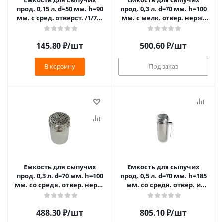
Емкость для сыпучих
Емкость для сыпучих
прод. 0,15 л. d=50 мм. h=90
прод. 0,3 л. d=70 мм. h=100
мм. с сред. отверст. /1/72/
мм. с мелк. отвер. нерж.
(232) **
МГ (MG) /1/144/ (SPFLH10)
145.80
₽
/шт
500.60
₽
/шт
В корзину
Под заказ
Емкость для сыпучих
Емкость для сыпучих
прод. 0,3 л. d=70 мм. h=100
прод. 0,5 л. d=70 мм. h=185
мм. со средн. отвер. нерж.
мм. со средн. отвер. и
МГ (MG) /1/144/ (SPTS10)
ручкой нерж. МГ (MG)
/1/6/72/ (DRG18H)
488.30
₽
/шт
805.10
₽
/шт