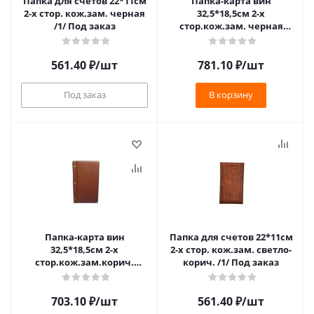
Папка для счетов 22*11см
Папка-карта вин
2-х стор. кож.зам. черная
32,5*18,5см 2-х
/1/ Под заказ
стор.кож.зам. черная
съемные файлы /1/ Под
заказ
561.40
₽
/шт
781.10
₽
/шт
Под заказ
В корзину
Папка-карта вин
Папка для счетов 22*11см
32,5*18,5см 2-х
2-х стор. кож.зам. светло-
стор.кож.зам.корич.
корич. /1/ Под заказ
съемные файлы /1/ Под
заказ
703.10
₽
/шт
561.40
₽
/шт