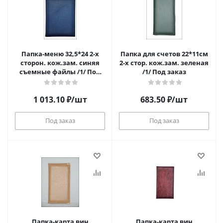
Папка-меню 32,5*24 2-х
Папка для счетов 22*11см
сторон. кож.зам. синяя
2-х стор. кож.зам. зеленая
съемные файлы /1/ Под
/1/ Под заказ
заказ
1 013.10
₽
/шт
683.50
₽
/шт
Под заказ
Под заказ
Папка-карта вин
Папка-карта вин