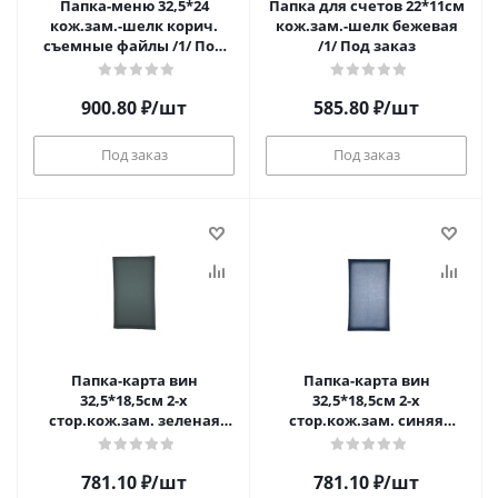
Папка-меню 32,5*24
Папка для счетов 22*11см
кож.зам.-шелк корич.
кож.зам.-шелк бежевая
съемные файлы /1/ Под
/1/ Под заказ
заказ
900.80
₽
/шт
585.80
₽
/шт
Под заказ
Под заказ
Папка-карта вин
Папка-карта вин
32,5*18,5см 2-х
32,5*18,5см 2-х
стор.кож.зам. зеленая
стор.кож.зам. синяя
съемные файлы /1/ Под
съемные файлы /1/ Под
заказ
заказ
781.10
₽
/шт
781.10
₽
/шт