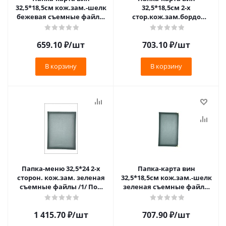
32,5*18,5см кож.зам.-шелк
32,5*18,5см 2-х
бежевая съемные файлы
стор.кож.зам.бордо
/1/ Под заказ
съемные файлы /1/ Под
заказ
659.10
₽
/шт
703.10
₽
/шт
В корзину
В корзину
Папка-меню 32,5*24 2-х
Папка-карта вин
сторон. кож.зам. зеленая
32,5*18,5см кож.зам.-шелк
съемные файлы /1/ Под
зеленая съемные файлы
заказ
/1/ Под заказ
1 415.70
₽
/шт
707.90
₽
/шт