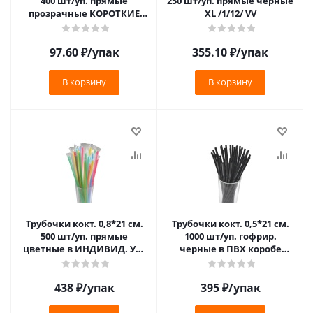
400 шт/уп. прямые
250 шт/уп. прямые черные
прозрачные КОРОТКИЕ
XL /1/12/ VV
/1/50/
97.60
₽
/упак
355.10
₽
/упак
В корзину
В корзину
Трубочки кокт. 0,8*21 см.
Трубочки кокт. 0,5*21 см.
500 шт/уп. прямые
1000 шт/уп. гофрир.
цветные в ИНДИВИД. УП.
черные в ПВХ коробе
Милк /1/10/
/1/8/**
438
₽
/упак
395
₽
/упак