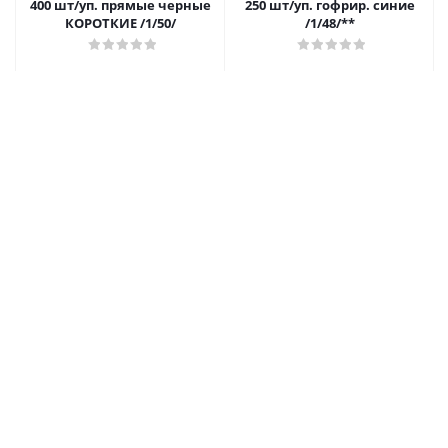
400 шт/уп. прямые черные
250 шт/уп. гофрир. синие
КОРОТКИЕ /1/50/
/1/48/**
96.70
₽
/упак
79
₽
/упак
В корзину
В корзину
Трубочки кокт. 0,5*14 см.
Трубочки кокт. 0,5*21 см.
400 шт/уп. прямые черные
250 шт/уп. прямые
КОРОТКИЕ /1/50/
цветные Микс /1/48/**
102.90
₽
/упак
59.70
₽
/упак