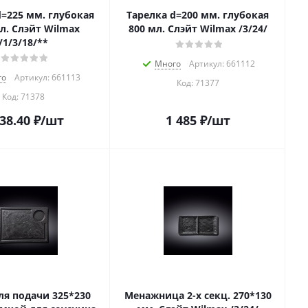
d=225 мм. глубокая
Тарелка d=200 мм. глубокая
л. Слэйт Wilmax
800 мл. Слэйт Wilmax /3/24/
/1/3/18/**
Много
Артикул: 661112
го
Артикул: 661113
Код:
71377
Код:
71378
738.40
₽
/шт
1 485
₽
/шт
ля подачи 325*230
Менажница 2-х секц. 270*130