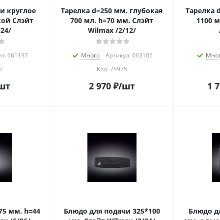
и круглое
Тарелка d=250 мм. глубокая
Тарелка 
кой Слэйт
700 мл. h=70 мм. Слэйт
1100 м
24/
Wilmax /2/12/
л: 661137
Много
Артикул: 663105
Мно
2
Код:
75975
шт
2 970
₽
/шт
1 
Блюдо для подачи 325*100
Блюдо д