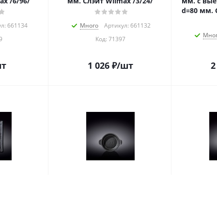
ax /6/96/
мм. Слэйт Wilmax /3/24/
мм. с вы
d=80 мм. 
л: 661134
Много
Артикул: 661132
Мно
9
Код:
71397
шт
1 026
₽
/шт
2
70*270 мм.
Форма для запекания 800
Блюдо к
 /2/12/
мл. d=225 мм. Слэйт Wilmax
Слэйт W
/3/24/