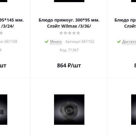
95*145 мм.
Блюдо прямоуг. 300*95 мм.
Блюдо пр
 /3/24/
Слэйт Wilmax /3/36/
Слэйт
л: 661109
Много
Артикул: 661102
Достат
4
Код:
71367
шт
864
₽
/шт