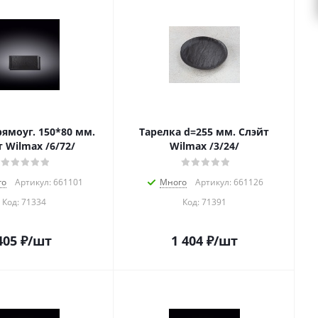
ямоуг. 150*80 мм.
Тарелка d=255 мм. Слэйт
 Wilmax /6/72/
Wilmax /3/24/
го
Артикул: 661101
Много
Артикул: 661126
Код:
71334
Код:
71391
405
₽
/шт
1 404
₽
/шт