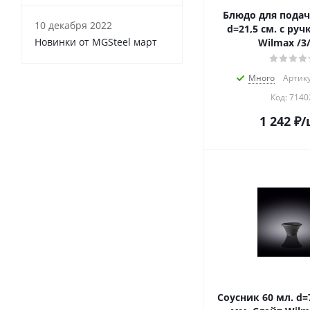
Блюдо для подач
10 декабря 2022
d=21,5 см. с руч
Новинки от MGSteel март
Wilmax /3/
Много
Артику
Код:
7140
1 242
₽
/
Соусник 60 мл. d=75 мм. h=44