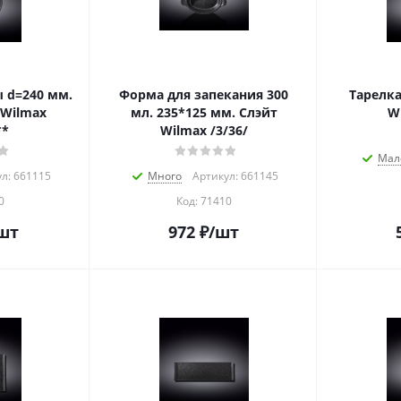
ы d=240 мм.
Форма для запекания 300
Тарелка
 Wilmax
мл. 235*125 мм. Слэйт
Wi
**
Wilmax /3/36/
Мал
л: 661115
Много
Артикул: 661145
0
Код:
71410
шт
972
₽
/шт