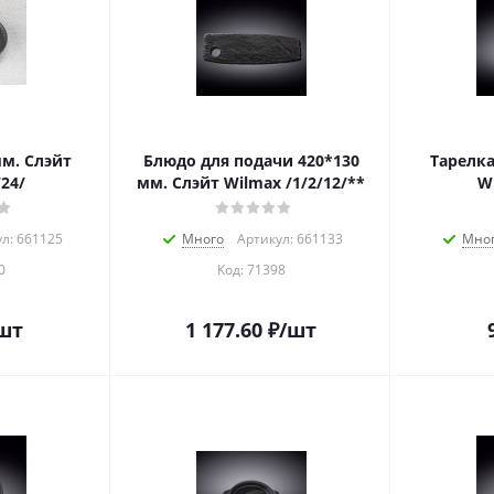
мм. Слэйт
Блюдо для подачи 420*130
Тарелка
24/
мм. Слэйт Wilmax /1/2/12/**
Wi
л: 661125
Много
Артикул: 661133
Мно
0
Код:
71398
шт
1 177.60
₽
/шт