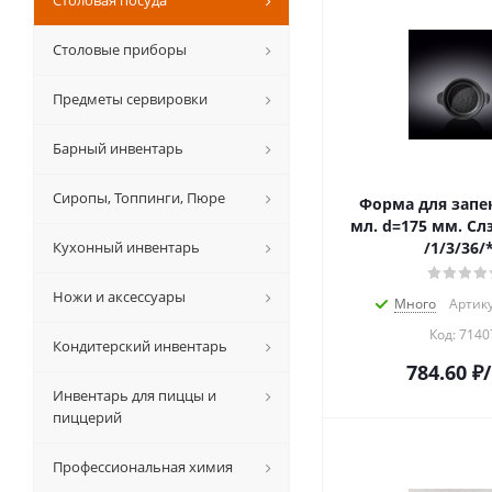
Столовая посуда
Столовые приборы
Предметы сервировки
Барный инвентарь
Сиропы, Топпинги, Пюре
Форма для запека
мл. d=175 мм. Сл
Кухонный инвентарь
/1/3/36/
Ножи и аксессуары
Много
Артику
Код:
7140
Кондитерский инвентарь
784.60
₽
Инвентарь для пиццы и
пиццерий
Профессиональная химия