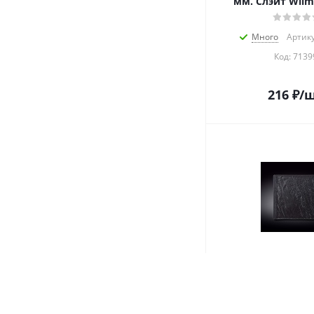
мм. Слэйт Wilm
Много
Артику
Код:
7139
216
₽
/
Тарелка квадр. 2
Слэйт Wilmax