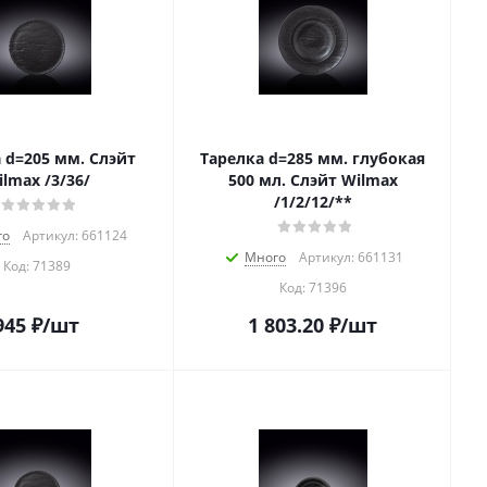
 d=205 мм. Слэйт
Тарелка d=285 мм. глубокая
lmax /3/36/
500 мл. Слэйт Wilmax
/1/2/12/**
го
Артикул: 661124
Много
Артикул: 661131
Код:
71389
Код:
71396
945
₽
/шт
1 803.20
₽
/шт