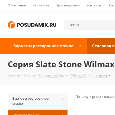
О компании
Как купить
Производители
Контакты
Ново
Барное и ресторанное стекло
Столовая п
Серия Slate Stone Wilmax
Главная
-
Каталог
-
Столовая посуда
-
Wilmax, Англия, фарфор
-
По популярности (возра
Барное и ресторанное
стекло