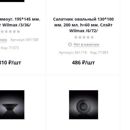
ямоуг. 195*145 мм.
Салатник овальный 130*100
 Wilmax /3/36/
мм. 200 мл. h=60 мм. Слэйт
Wilmax /6/72/
очно
Артикул: 661108
Нет в наличии
Код:
71373
Артикул: 661118
Код:
71383
810
₽
/шт
486
₽
/шт