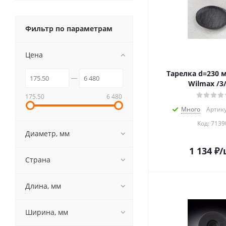
Фильтр по параметрам
Цена
Тарелка d=230 
Wilmax /3/
175.50
6 480
Много
Артику
Код:
7139
Диаметр, мм
1 134
₽
/
Страна
Длина, мм
Ширина, мм