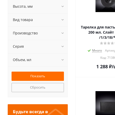
Высота, мм
Вид товара
Тарелка для паст
200 мл. Слэйт
Производство
/1/3/18/
Серия
Много
Артику
Код:
7138
Объем, мл
1 288
₽
/
Сбросить
Будьте всегда в