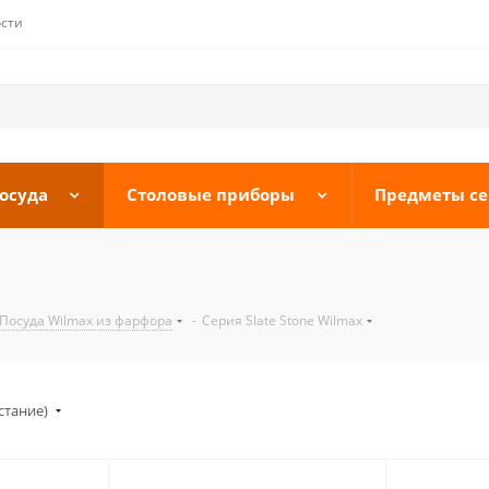
сти
осуда
Столовые приборы
Предметы с
Посуда Wilmax из фарфора
-
Серия Slate Stone Wilmax
стание)