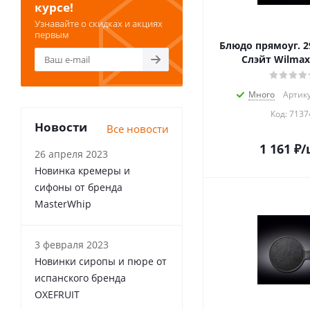
курсе!
Узнавайте о скидках и акциях
первым
Блюдо прямоуг. 2
Слэйт Wilmax
Много
Артику
Код:
7137
Новости
Все новости
1 161
₽
/
26 апреля 2023
Новинка кремеры и
сифоны от бренда
MasterWhip
3 февраля 2023
Новинки сиропы и пюре от
испанского бренда
OXEFRUIT