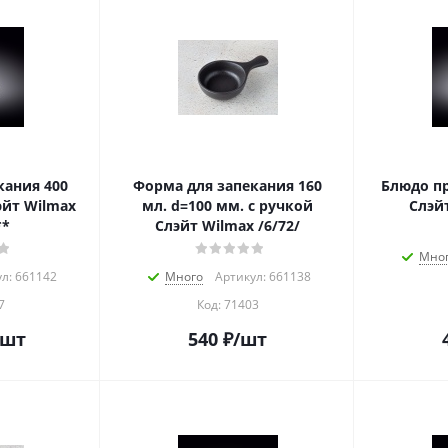
ния 400
Форма для запекания 160
Блюдо пр
эйт Wilmax
мл. d=100 мм. с ручкой
Слэйт
**
Слэйт Wilmax /6/72/
Мно
л: 661142
Много
Артикул: 661138
7
Код:
71403
/шт
540
₽
/шт