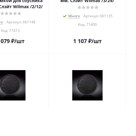
емкой для соусника
мм. Слэйт Wilmax /3/24/
Слэйт Wilmax /2/12/
Много
Артикул: 661135
го
Артикул: 661148
Код:
71400
Код:
71413
 079
₽
/шт
1 107
₽
/шт
руглое d=330 мм.
Блюдо круглое d=305 мм.
ilmax /1/2/12/**
Слэйт Wilmax /2/12/