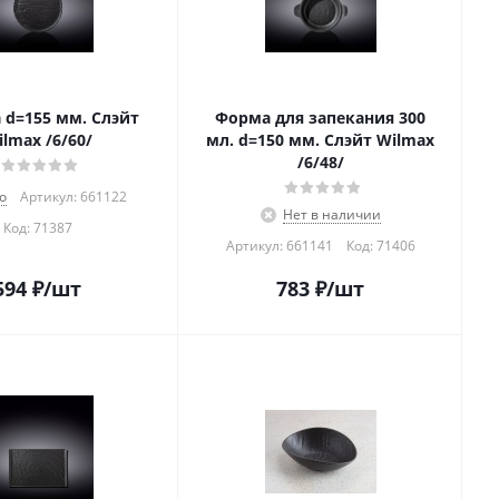
 d=155 мм. Слэйт
Форма для запекания 300
lmax /6/60/
мл. d=150 мм. Слэйт Wilmax
/6/48/
о
Артикул: 661122
Нет в наличии
Код:
71387
Артикул: 661141
Код:
71406
594
₽
/шт
783
₽
/шт