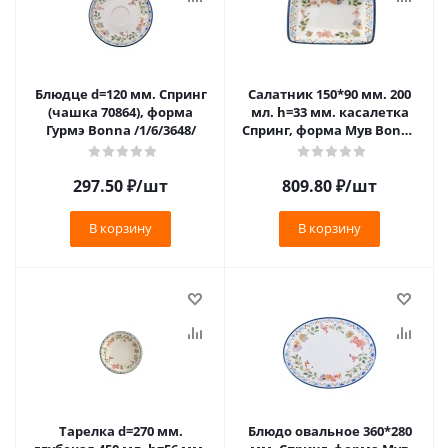
Блюдце d=120 мм. Спринг
Салатник 150*90 мм. 200
(чашка 70864), форма
мл. h=33 мм. касалетка
Гурмэ Bonna /1/6/3648/
Спринг, форма Мув Bonna
/1/12/2412/
297.50
₽
/шт
809.80
₽
/шт
В корзину
В корзину
Тарелка d=270 мм.
Блюдо овальное 360*280