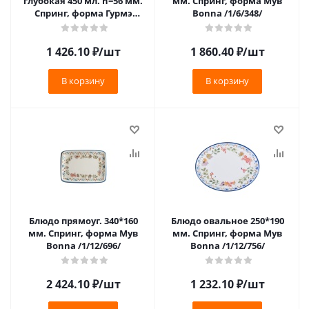
глубокая 450 мл. h=56 мм.
мм. Спринг, форма Мув
Спринг, форма Гурмэ
Bonna /1/6/348/
Bonna /1/6/408/
1 426.10
₽
/шт
1 860.40
₽
/шт
В корзину
В корзину
Блюдо прямоуг. 340*160
Блюдо овальное 250*190
мм. Спринг, форма Мув
мм. Спринг, форма Мув
Bonna /1/12/696/
Bonna /1/12/756/
2 424.10
₽
/шт
1 232.10
₽
/шт