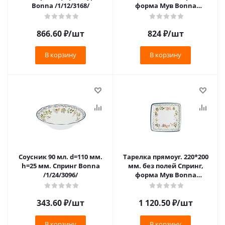
Bonna /1/12/3168/
форма Мув Bonna
/1/12/2268/
866.60
₽
/шт
824
₽
/шт
В корзину
В корзину
Соусник 90 мл. d=110 мм.
Тарелка прямоуг. 220*200
h=25 мм. Спринг Bonna
мм. без полей Спринг,
/1/24/3096/
форма Мув Bonna
/1/12/1200/
343.60
₽
/шт
1 120.50
₽
/шт
В корзину
В корзину