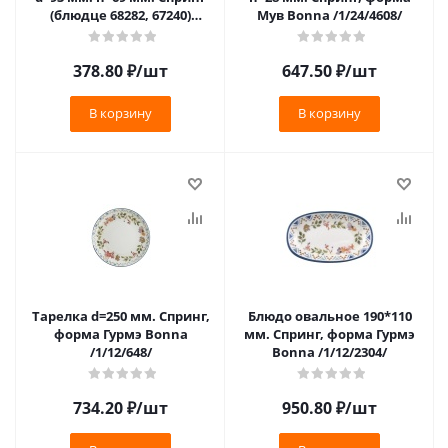
(блюдце 68282, 67240)
Мув Bonna /1/24/4608/
Bonna /1/6/792/786/
378.80
₽
/шт
647.50
₽
/шт
В корзину
В корзину
Тарелка d=250 мм. Спринг,
Блюдо овальное 190*110
форма Гурмэ Bonna
мм. Спринг, форма Гурмэ
/1/12/648/
Bonna /1/12/2304/
734.20
₽
/шт
950.80
₽
/шт