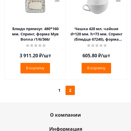
Блюдо прямоуг. 480*160
Чашка 420 мл. чайная
мм. Спринг, форма Мув
d=120 мм. h=73 мм. Спринг
Bonna /1/6/366/
(блюдце 67240), форма
Банкет Bonna /1/6/444/
3 911.20
₽
/шт
605.80
₽
/шт
В корзину
В корзину
1
2
О компании
Информация