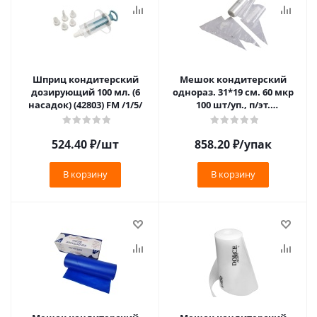
Шприц кондитерский
Мешок кондитерский
дозирующий 100 мл. (6
однораз. 31*19 см. 60 мкр
насадок) (42803) FM /1/5/
100 шт/уп., п/эт.
(PNROLLH31) /1/6/
524.40
₽
/шт
858.20
₽
/упак
В корзину
В корзину