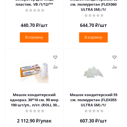
пластик. VB /1/12/**
см. полиуретан (FLEX060
ULTRA SM) /1/
440.70
₽
/шт
644.70
₽
/шт
В корзину
В корзину
Мешок кондитерский
Мешок кондитерский 55
однораз. 30*18 см. 90 мкр
см. полиуретан (FLEX055
100 шт/уп., п/эт. (ROLL 30)
ULTRA SM) /1/
/1/6/**
2 112.90
₽
/упак
607.30
₽
/шт