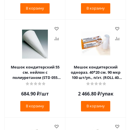
В корзину
В корзину
Мешок кондитерский 55
Мешок кондитерский
см. нейлон с
однораз. 40*20 см. 90 мкр
полиуретаном (STD 055
100 шт/уп., п/эт. (ROLL 40)
STANDART SM) /1/
/1/6/
684.90
₽
/шт
2 466.80
₽
/упак
В корзину
В корзину