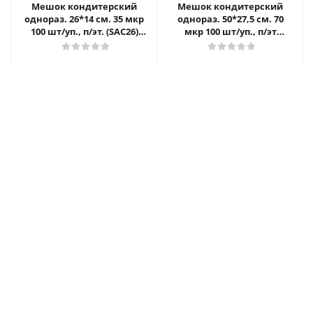
Мешок кондитерский
Мешок кондитерский
однораз. 26*14 см. 35 мкр
однораз. 50*27,5 см. 70
100 шт/уп., п/эт. (SAC26)
мкр 100 шт/уп., п/эт
/1/6/
(SAC50D-block) /1/6/
224.90
₽
/упак
1 167.30
₽
/упак
В корзину
В корзину
Мешок кондитерский
Мешок кондитерский
однораз. 53*26 см. 60 мкр
однораз. 46*22 см. 60 мкр
100 шт/уп., п/эт.
100 шт/уп., п/эт.
(PNROLLH53) /1/**
(PNROLLH46) /1/6/
1 332.30
₽
/упак
1 070.60
₽
/упак