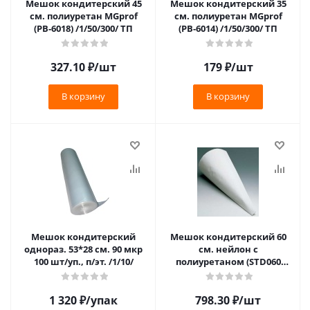
Мешок кондитерский 45
Мешок кондитерский 35
см. полиуретан MGprof
см. полиуретан MGprof
(PB-6018) /1/50/300/ ТП
(PB-6014) /1/50/300/ ТП
327.10
₽
/шт
179
₽
/шт
В корзину
В корзину
Мешок кондитерский
Мешок кондитерский 60
однораз. 53*28 см. 90 мкр
см. нейлон с
100 шт/уп., п/эт. /1/10/
полиуретаном (STD060
STANDART SM) /1/
1 320
₽
/упак
798.30
₽
/шт