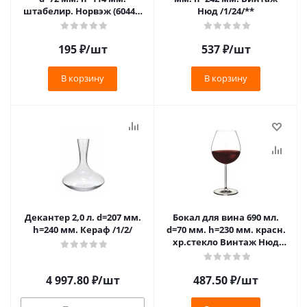
штабелир. Норвэж (60440)
Нюд /1/24/**
/12/720/
195
₽
/шт
537
₽
/шт
В корзину
В корзину
Декантер 2,0 л. d=207 мм.
Бокал для вина 690 мл.
h=240 мм. Кераф /1/2/
d=70 мм. h=230 мм. красн.
хр.стекло Винтаж Нюд
/1/6/24/**
4 997.80
₽
/шт
487.50
₽
/шт