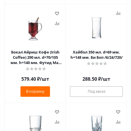
Бокал Айриш Кофе (Irish
Хайбол 350 мл. d=69 мм.
Coffee) 290 мл. d=70/105
h=148 мм. Би Боп /6/24/720/
мм. h=140 мм. Футид Маг
/4/24/864/
579.40
₽
/шт
288.50
₽
/шт
В корзину
Под заказ