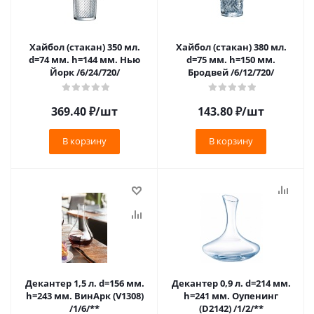
Хайбол (стакан) 350 мл.
Хайбол (стакан) 380 мл.
d=74 мм. h=144 мм. Нью
d=75 мм. h=150 мм.
Йорк /6/24/720/
Бродвей /6/12/720/
369.40
₽
/шт
143.80
₽
/шт
В корзину
В корзину
Декантер 1,5 л. d=156 мм.
Декантер 0,9 л. d=214 мм.
h=243 мм. ВинАрк (V1308)
h=241 мм. Оупенинг
/1/6/**
(D2142) /1/2/**