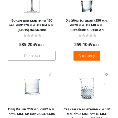
Бокал для мартини 150
Хайбол (стакан) 350 мл.
мл. d=91/70 мм. h=164 мм.
d=78 мм. h=140 мм.
(61015) /6/24/288/
штабелир. Стэк Ап
/6/24/648/
585.20
₽
/шт
259.10
₽
/шт
Под заказ
В корзину
Олд Фэшн 210 мл. d=82 мм.
Стакан смесительный 550
h=59 мм. Би Боп /6/24/1440/
мл. d=92 мм. h=140 мм.