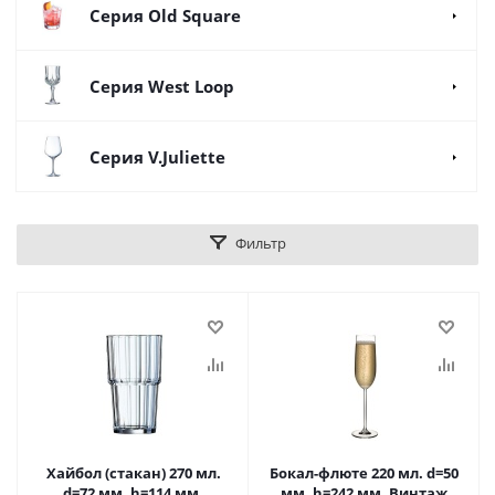
Серия Old Square
Серия West Loop
Серия V.Juliette
Фильтр
Хайбол (стакан) 270 мл.
Бокал-флюте 220 мл. d=50
d=72 мм. h=114 мм.
мм. h=242 мм. Винтаж