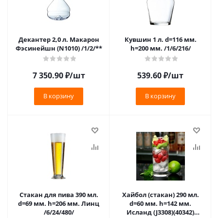
Декантер 2,0 л. Макарон
Кувшин 1 л. d=116 мм.
Фэсинейшн (N1010) /1/2/**
h=200 мм. /1/6/216/
7 350.90
₽
/шт
539.60
₽
/шт
В корзину
В корзину
Стакан для пива 390 мл.
Хайбол (стакан) 290 мл.
d=69 мм. h=206 мм. Линц
d=60 мм. h=142 мм.
/6/24/480/
Исланд (J3308)(40342)