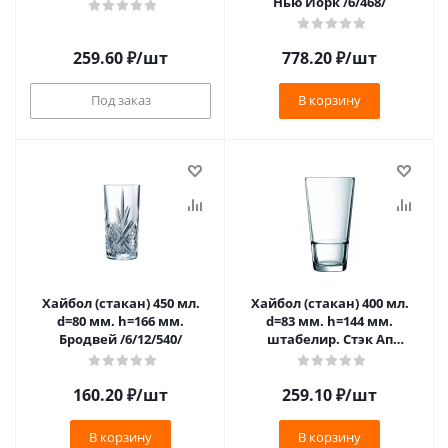
Нью Йорк /6/468/
259.60
₽
/шт
778.20
₽
/шт
Под заказ
В корзину
Хайбол (стакан) 450 мл.
Хайбол (стакан) 400 мл.
d=80 мм. h=166 мм.
d=83 мм. h=144 мм.
Бродвей /6/12/540/
штабелир. Стэк Ап
/1/6/24/480/**
160.20
₽
/шт
259.10
₽
/шт
В корзину
В корзину