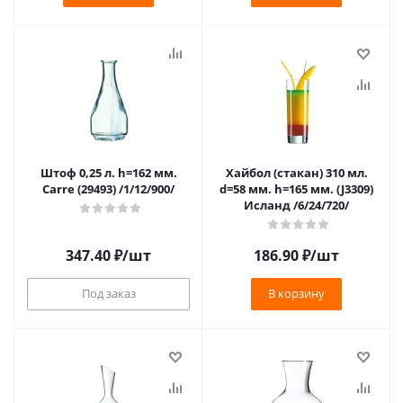
Штоф 0,25 л. h=162 мм.
Хайбол (стакан) 310 мл.
Carre (29493) /1/12/900/
d=58 мм. h=165 мм. (J3309)
Исланд /6/24/720/
347.40
₽
/шт
186.90
₽
/шт
Под заказ
В корзину