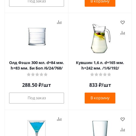
Под заказ
В корзину
Олд Фэшн 300 мл. d=84 мм.
Кувшин 1,6 л. d=165 мм.
h=83 мм. Би Боп /6/24/768/
h=242 мм. /1/6/192/
288.50
₽
/шт
833
₽
/шт
Под заказ
В корзину