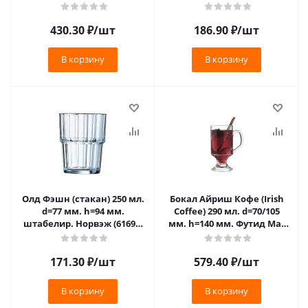
/6/24/936/
430.30
₽
/шт
186.90
₽
/шт
В корзину
В корзину
Олд Фэшн (стакан) 250 мл.
Бокал Айриш Кофе (Irish
d=77 мм. h=94 мм.
Coffee) 290 мл. d=70/105
штабелир. Норвэж (61697)
мм. h=140 мм. Футид Маг
/6/960/
/4/24/864/
171.30
₽
/шт
579.40
₽
/шт
В корзину
В корзину