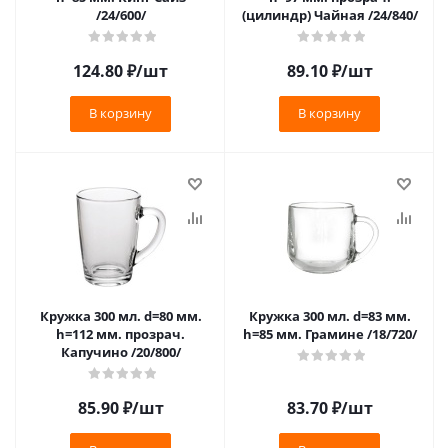
/24/600/
(цилиндр) Чайная /24/840/
124.80
₽
/шт
89.10
₽
/шт
В корзину
В корзину
Кружка 300 мл. d=80 мм.
Кружка 300 мл. d=83 мм.
h=112 мм. прозрач.
h=85 мм. Грамине /18/720/
Капучино /20/800/
85.90
₽
/шт
83.70
₽
/шт