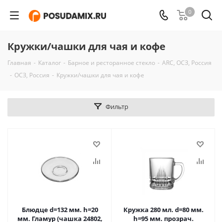
0
Кружки/чашки для чая и кофе
Главная
-
Каталог
-
Барное и ресторанное стекло
-
ARC, ОСЗ, Россия
-
ОСЗ, Россия
-
Кружки/чашки для чая и кофе
Фильтр
Блюдце d=132 мм. h=20
Кружка 280 мл. d=80 мм.
мм. Гламур (чашка 24802,
h=95 мм. прозрач.