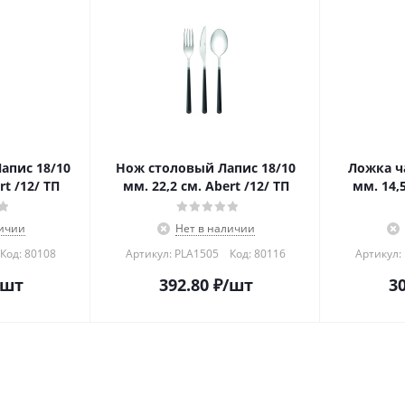
апис 18/10
Нож столовый Лапис 18/10
Ложка ч
rt /12/ ТП
мм. 22,2 см. Abert /12/ ТП
мм. 14,5
личии
Нет в наличии
Код:
80108
Артикул: PLA1505
Код:
80116
Артикул:
/шт
392.80
₽
/шт
30