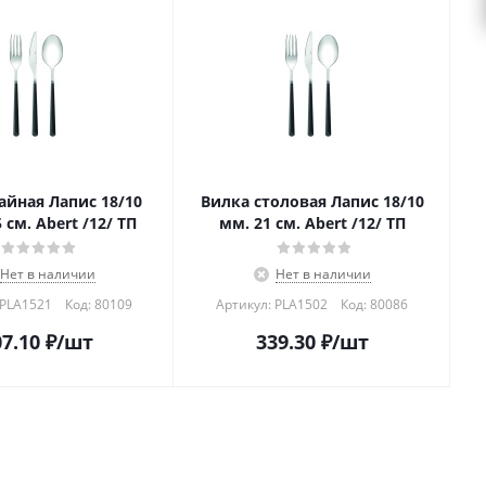
айная Лапис 18/10
Вилка столовая Лапис 18/10
 см. Abert /12/ ТП
мм. 21 см. Abert /12/ ТП
Нет в наличии
Нет в наличии
 PLA1521
Код:
80109
Артикул: PLA1502
Код:
80086
7.10
₽
/шт
339.30
₽
/шт