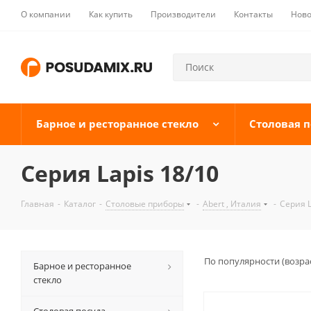
О компании
Как купить
Производители
Контакты
Ново
Барное и ресторанное стекло
Столовая п
Серия Lapis 18/10
Главная
-
Каталог
-
Столовые приборы
-
Abert , Италия
-
Серия L
По популярности (возра
Барное и ресторанное
стекло