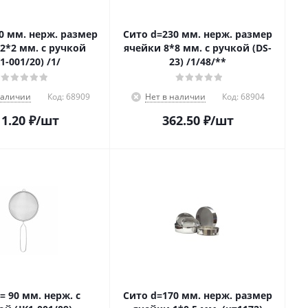
0 мм. нерж. размер
Сито d=230 мм. нерж. размер
2*2 мм. с ручкой
ячейки 8*8 мм. с ручкой (DS-
1-001/20) /1/
23) /1/48/**
наличии
Код:
68909
Нет в наличии
Код:
68904
1.20
₽
/шт
362.50
₽
/шт
= 90 мм. нерж. с
Сито d=170 мм. нерж. размер