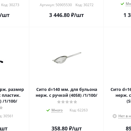
Мн
Код:
30273
Артикул: 50905530
Код:
30272
/шт
3 446.80
₽
/шт
1 
ерж. размер
Сито d=140 мм. для бульона
Сито d=1
с пластик.
нерж. с ручкой (4058) /1/100/
нерж. 
 /1/100/
(S
Много
Код:
62263
д:
30561
Нет в 
/шт
358.80
₽
/шт
89