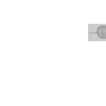
Экран от брызг 
нерж. с ручкой 
/1/144/*
Мало
Код
58.60
₽
/