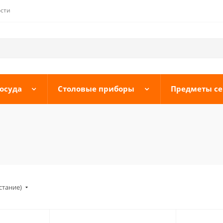
сти
осуда
Столовые приборы
Предметы с
стание)