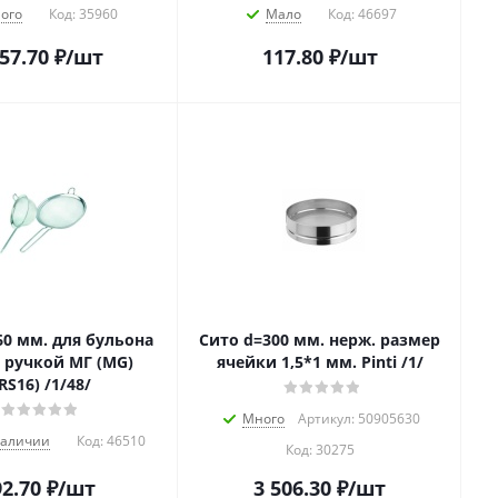
ого
Код:
35960
Мало
Код:
46697
357.70
₽
/шт
117.80
₽
/шт
60 мм. для бульона
Сито d=300 мм. нерж. размер
с ручкой МГ (MG)
ячейки 1,5*1 мм. Pinti /1/
RS16) /1/48/
Много
Артикул: 50905630
наличии
Код:
46510
Код:
30275
2.70
₽
/шт
3 506.30
₽
/шт