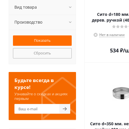
Вид товара
Сито d=180 мм.
дерев. ручкой (40
Производство
Нет в наличии
534
₽
/
Сбросить
Будьте всегда в
курсе!
Узнавайте о скидках и акциях
первым
Сито d=350 мм. н