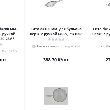
d=280 мм.
Сито d=160 мм. для бульона
Сито d=1
к. ручкой
нерж. с ручкой (4059) /1/100/
нерж. с р
-30-28)**
Нет в наличии
Код:
62264
Мн
Код:
62222
/шт
388.70
₽
/шт
27