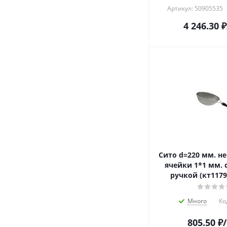
Артикул: 50905535
4 246.30
₽
Сито d=220 мм. н
ячейки 1*1 мм. 
ручкой (кт1179)
Много
Ко
805.50
₽