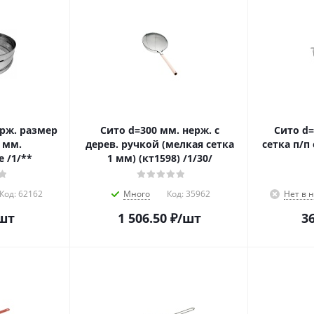
ерж. размер
Сито d=300 мм. нерж. с
Сито d=
 мм.
дерев. ручкой (мелкая сетка
сетка п/п 
 /1/**
1 мм) (кт1598) /1/30/
Код:
62162
Много
Код:
35962
Нет в 
шт
1 506.50
₽
/шт
36