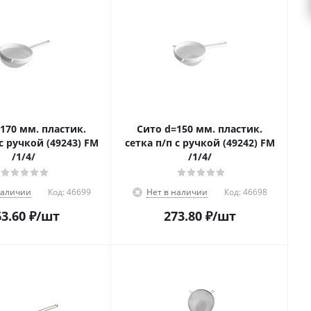
170 мм. пластик.
Сито d=150 мм. пластик.
с ручкой (49243) FM
сетка п/п с ручкой (49242) FM
/1/4/
/1/4/
наличии
Код:
46699
Нет в наличии
Код:
46698
3.60
₽
/шт
273.80
₽
/шт