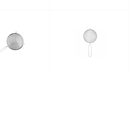
=300 мм. нерж. с
Сито d= 80 мм. нерж. с
ручкой /1/
ручкой (JK-001-8) /1/24/288/
наличии
Код:
67893
Достаточно
Код:
42915
238.80
₽
/шт
119
₽
/шт