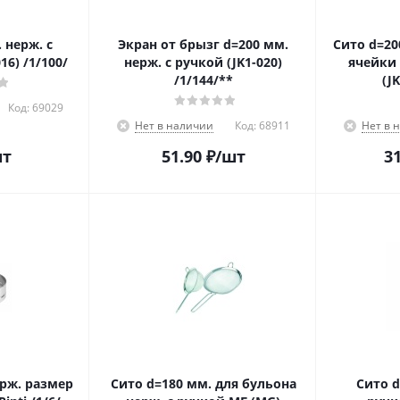
 нерж. с
Экран от брызг d=200 мм.
Сито d=20
16) /1/100/
нерж. с ручкой (JK1-020)
ячейки 
/1/144/**
(JK
Код:
69029
Нет в наличии
Код:
68911
Нет в 
шт
51.90
₽
/шт
31
ерж. размер
Сито d=180 мм. для бульона
Сито d