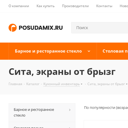
О компании
Как купить
Производители
Контакты
Ново
Барное и ресторанное стекло
Столовая п
Сита, экраны от брызг
Главная
-
Каталог
-
Кухонный инвентарь
-
Сита, экраны от брызг
По популярности (возра
Барное и ресторанное
стекло