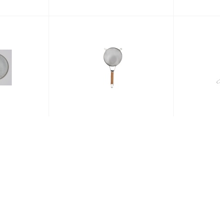
d=220 мм.
Сито d=210 мм. нерж. с
Сито d
(JK1-022)
дерев. ручкой (4017) /1/100/
*
Нет в наличии
Код:
69030
Нет в 
:
68900
шт
623
₽
/шт
1 