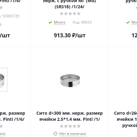
inti /1/6/
нерж. с ручкой МГ (MG)
ручко
(SRS18) /1/24/
: 50905735
Много
Код:
46833
Мн
8
/шт
913.30
₽
/шт
12
ерж. размер
Сито d=300 мм. нерж. размер
Сито d=26
 Pinti /1/6/
ячейки 2,5*1,4 мм. Pinti /1/
ячейки 1
ручкой
чно
Нет в наличии