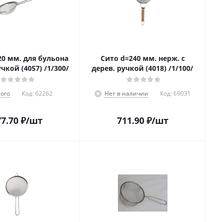
20 мм. для бульона
Сито d=240 мм. нерж. с
учкой (4057) /1/300/
дерев. ручкой (4018) /1/100/
ого
Код:
62262
Нет в наличии
Код:
69031
7.70
₽
/шт
711.90
₽
/шт