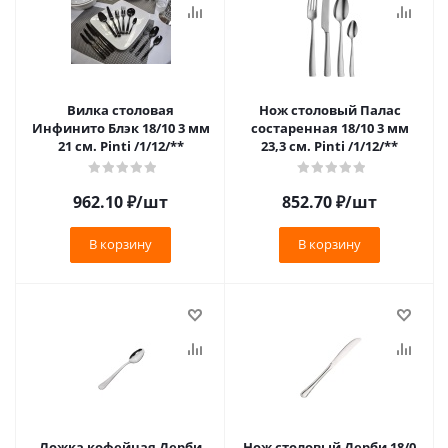
Вилка столовая
Нож столовый Палас
Инфинито Блэк 18/10 3 мм
состаренная 18/10 3 мм
21 см. Pinti /1/12/**
23,3 см. Pinti /1/12/**
962.10
₽
/шт
852.70
₽
/шт
В корзину
В корзину
Ложка кофейная Дерби
Нож столовый Дерби 18/0