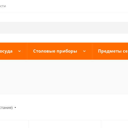
сти
осуда
Столовые приборы
Предметы с
стание)