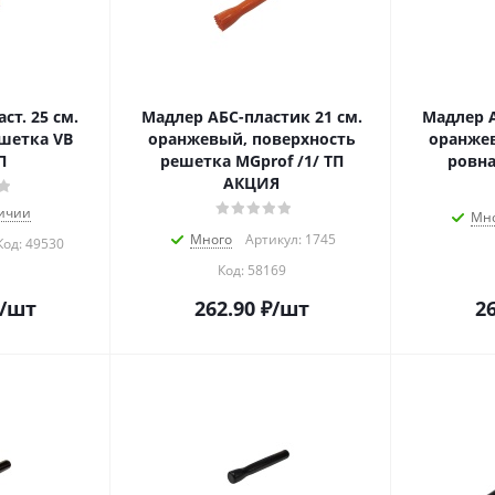
ст. 25 см.
Мадлер АБС-пластик 21 см.
Мадлер А
шетка VB
оранжевый, поверхность
оранжев
П
решетка MGprof /1/ ТП
ровна
АКЦИЯ
личии
Мн
Много
Артикул: 1745
Код:
49530
Код:
58169
/шт
262.90
₽
/шт
26