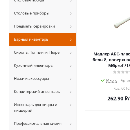
Столовая посуда
Столовые приборы
Предметы сервировки
Барный инвентарь
Сиропы, Топпинги, Пюре
Мадлер АБС-плас
белый, поверхно
Кухонный инвентарь
MGprof /1/
Ножи и аксессуары
Много
Артик
Код:
6016
Кондитерский инвентарь
262.90
₽
Инвентарь для пиццы и
пиццерий
Профессиональная химия