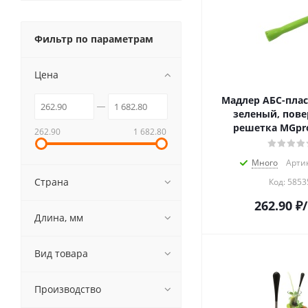
Фильтр по параметрам
Цена
Мадлер АБС-плас
зеленый, пове
решетка MGpro
262.90
1 682.80
Много
Артик
Страна
Код:
5853
262.90
₽
Длина, мм
Вид товара
Производство