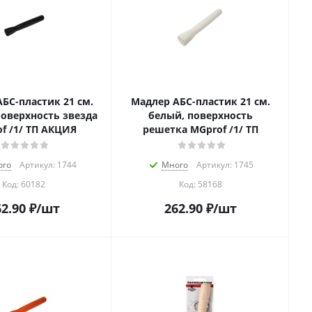
БС-пластик 21 см.
Мадлер АБС-пластик 21 см.
поверхность звезда
белый, поверхность
f /1/ ТП АКЦИЯ
решетка MGprof /1/ ТП
ого
Артикул: 1744
Много
Артикул: 1745
Код:
60182
Код:
58168
2.90
₽
/шт
262.90
₽
/шт