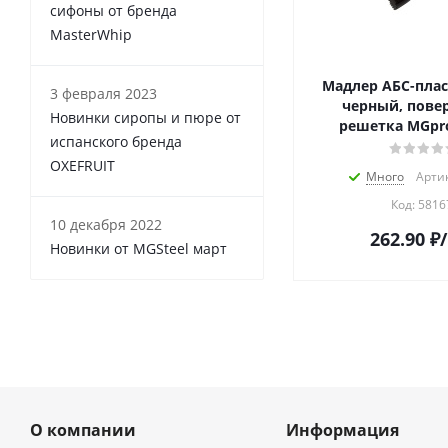
сифоны от бренда
MasterWhip
Мадлер АБС-плас
3 февраля 2023
черный, пове
Новинки сиропы и пюре от
решетка MGpro
испанского бренда
OXEFRUIT
Много
Артик
Код:
5816
10 декабря 2022
262.90
₽
Новинки от MGSteel март
О компании
Информация