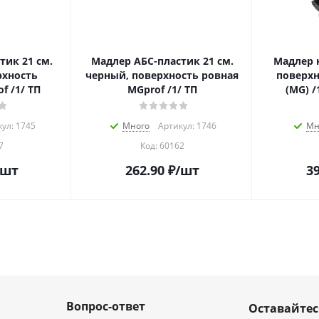
тик 21 см.
Мадлер АБС-пластик 21 см.
Мадлер н
рхность
черный, поверхность ровная
поверхн
f /1/ ТП
MGprof /1/ ТП
(MG) /
ул: 1745
Много
Артикул: 1746
Мн
7
Код:
60162
/шт
262.90
₽
/шт
39
Вопрос-ответ
Оставайтес