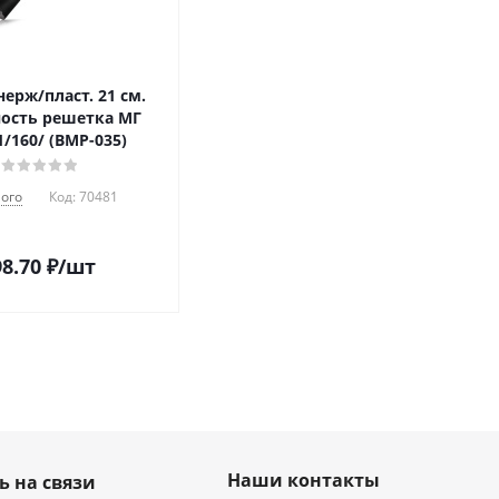
ерж/пласт. 21 см.
ость решетка МГ
1/160/ (BMP-035)
ого
Код:
70481
8.70
₽
/шт
Наши контакты
ь на связи