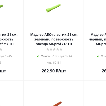
тик 21 см.
Мадлер АБС-пластик 21 см.
Мадлер А
рхность
зеленый, поверхность
черный, 
f /1/ ТП
звезда MGprof /1/ ТП
MGpro
ул: 1745
Много
Артикул: 1744
Мн
5
Код:
60184
/шт
262.90
₽
/шт
26