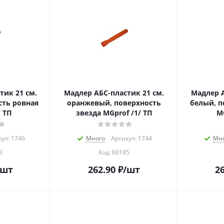
тик 21 см.
Мадлер АБС-пластик 21 см.
Мадлер А
сть ровная
оранжевый, поверхность
белый, п
 ТП
звезда MGprof /1/ ТП
MG
ул: 1746
Много
Артикул: 1744
Мн
3
Код:
60185
/шт
262.90
₽
/шт
26