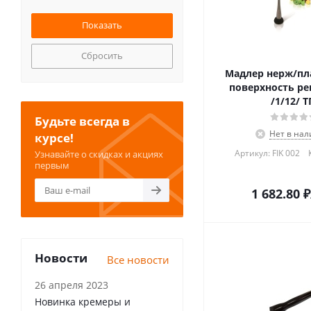
Сбросить
Мадлер нерж/пла
поверхность ре
/1/12/ Т
Будьте всегда в
Нет в на
курсе!
Артикул: FIK 002
Узнавайте о скидках и акциях
первым
1 682.80
₽
Новости
Все новости
26 апреля 2023
Новинка кремеры и