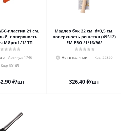
БС-пластик 21 см.
Мадлер бук 22 см. d=3,5 см.
ый, поверхность
поверхность решетка (49512)
я MGprof /1/ ТП
FM PRO /1/16/96/
ого
Артикул: 1746
Нет в наличии
Код:
55320
Код:
60165
2.90
₽
/шт
326.40
₽
/шт