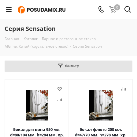
0
Серия Sensation
Главная
-
Каталог
-
Барное и ресторанное стекло
-
MGline, Китай (хрустальное стекло)
-
Серия Sensation
Фильтр
Бокал для вина 950 мл.
Бокал-флюте 200 мл.
d=80/104 мм. h=284 мм. хр.
d=47/70 мм. h=278 мм. хр.