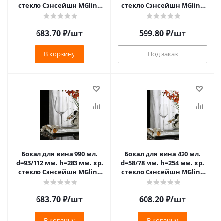
стекло Сэнсейшн MGline
стекло Сэнсейшн MGline
/6/24/288/* ТП
/6/24/576/* ТП
683.70
₽
/шт
599.80
₽
/шт
В корзину
Под заказ
Бокал для вина 990 мл.
Бокал для вина 420 мл.
d=93/112 мм. h=283 мм. хр.
d=58/78 мм. h=254 мм. хр.
стекло Сэнсейшн MGline
стекло Сэнсейшн MGline
/6/24/288/* ТП
/6/24/576/* ТП
683.70
₽
/шт
608.20
₽
/шт
В корзину
В корзину