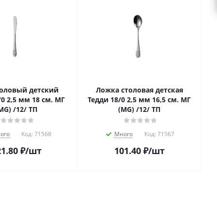
оловый детский
Ложка столовая детская
м. МГ
Тедди 18/0 2,5 мм 16,5 см. МГ
MG) /12/ ТП
(MG) /12/ ТП
ого
Код:
71568
Много
Код:
71567
1.80
₽
/шт
101.40
₽
/шт