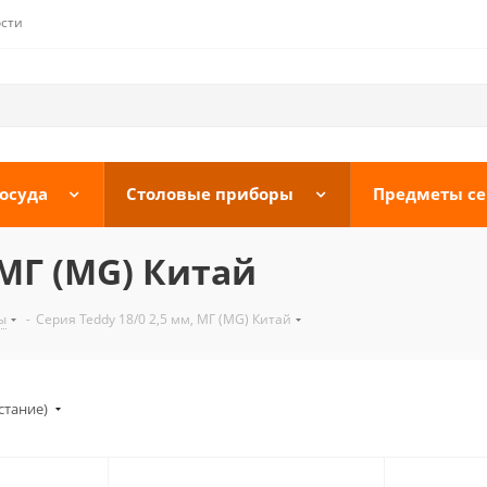
сти
осуда
Столовые приборы
Предметы с
 МГ (MG) Китай
ы
-
Серия Teddy 18/0 2,5 мм, МГ (MG) Китай
стание)