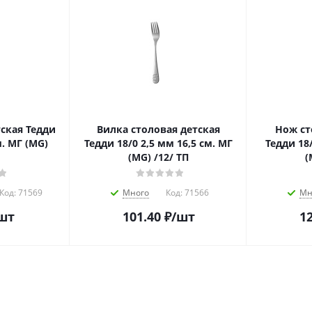
ская Тедди
Вилка столовая детская
Нож ст
Тедди 18/0 2,5 мм 16,5 см. МГ
Тедди 18/0 2,5 мм 18 с
(MG) /12/ ТП
(
Код:
71569
Много
Код:
71566
Мн
шт
101.40
₽
/шт
12