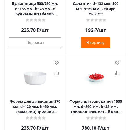
Бульонница 500/750 мл.
Салатник d=132 мм. 500
d=135 мм. h=78 мм. с
мл. h=69 мм. Стаиро
ручками штабелир.
/1/36/**
Трианон NEW
/12/576/792/720/
235.70
₽
/шт
196
₽
/шт
Под заказ
В корзину
Форма для запекания 370
Форма для запекания 1500
мл. d=120 мм. h=50 мм.
мл. d=260 мм. h=45 мм.
(рамекин) Трианон
Трианон волнистый край
волнистый край /12/1260/
/6/
235.70
₽
/шт
780.10
₽
/шт