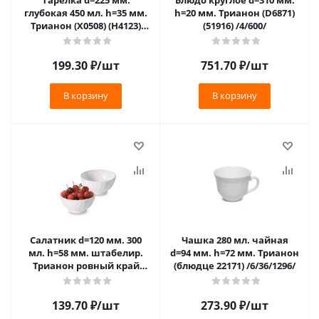
Тарелка d=225 мм.
Блюдо круглое d=310 мм.
глубокая 450 мл. h=35 мм.
h=20 мм. Трианон (D6871)
Трианон (X0508) (H4123)
(51916) /4/600/
(N3646) /6/36/1440/
199.30
₽
/шт
751.70
₽
/шт
В корзину
В корзину
Салатник d=120 мм. 300
Чашка 280 мл. чайная
мл. h=58 мм. штабелир.
d=94 мм. h=72 мм. Трианон
Трианон ровный край
(блюдце 22171) /6/36/1296/
(D6884) /6/24/36/
139.70
₽
/шт
273.90
₽
/шт