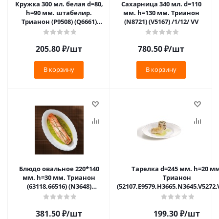
Кружка 300 мл. белая d=80,
Сахарница 340 мл. d=110
h=90 мм. штабелир.
мм. h=130 мм. Трианон
Трианон (P9508) (Q6661)
(N8721) (V5167) /1/12/ VV
(V5324) /6/36/1080/ ТП
205.80
₽
/шт
780.50
₽
/шт
В корзину
В корзину
Блюдо овальное 220*140
Тарелка d=245 мм. h=20 мм
мм. h=30 мм. Трианон
Трианон
(63118,66516) (N3648)
(52107,E9579,H3665,N3645,V5272,
/6/36/2304/
/6/36/1512/
381.50
₽
/шт
199.30
₽
/шт