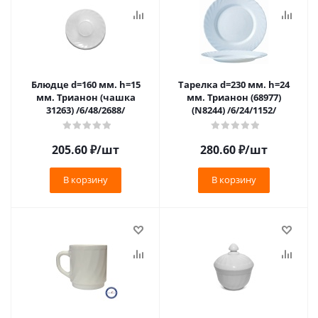
Блюдце d=160 мм. h=15
Тарелка d=230 мм. h=24
мм. Трианон (чашка
мм. Трианон (68977)
31263) /6/48/2688/
(N8244) /6/24/1152/
205.60
₽
/шт
280.60
₽
/шт
В корзину
В корзину