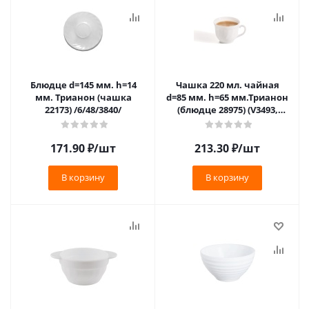
Блюдце d=145 мм. h=14
Чашка 220 мл. чайная
мм. Трианон (чашка
d=85 мм. h=65 мм.Трианон
22173) /6/48/3840/
(блюдце 28975) (V3493,
X2681) /6/36/1440/
171.90
₽
/шт
213.30
₽
/шт
В корзину
В корзину