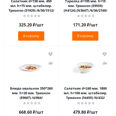
Салатник d=130 мм. 450
Тарелка d=195 мм. h=15
мл. h=75 мм. штабелир.
мм. Трианон (E9559)
Трианон (51929) /6/36/1512/
(H4124) (N3647) /6/36/2160/
325.20
₽
/шт
171.20
₽
/шт
В корзину
В корзину
Блюдо овальное 350*260
Салатник d=240 мм. 1800
мм. h=20 мм. Трианон
мл. h=100 мм. штабелир.
(E9667) /4/864/
Трианон (54455) /6/432/
668.60
₽
/шт
479.80
₽
/шт