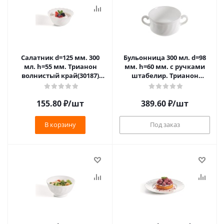
Салатник d=125 мм. 300
Бульонница 300 мл. d=98
мл. h=55 мм. Трианон
мм. h=60 мм. с ручками
волнистый край(30187)
штабелир. Трианон
(H4917)
(X2433) /6/24/1152/
(V5273,V8502)/6/36/3024/
155.80
₽
/шт
389.60
₽
/шт
В корзину
Под заказ