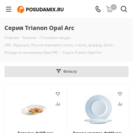
0
Серия Trianon Opal Arc
Главная
-
Каталог
-
Столовая посуда
-
ARC, Франция, Россия опаловое стекло, стекло, фарфор, Zenix
-
Посуда из материала Opal ARC
-
Серия Trianon Opal Arc
Фильтр