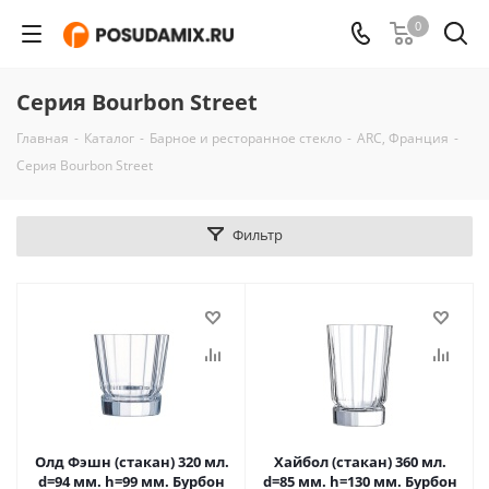
0
Серия Bourbon Street
Главная
-
Каталог
-
Барное и ресторанное стекло
-
ARC, Франция
-
Серия Bourbon Street
Фильтр
Олд Фэшн (стакан) 320 мл.
Хайбол (стакан) 360 мл.
d=94 мм. h=99 мм. Бурбон
d=85 мм. h=130 мм. Бурбон