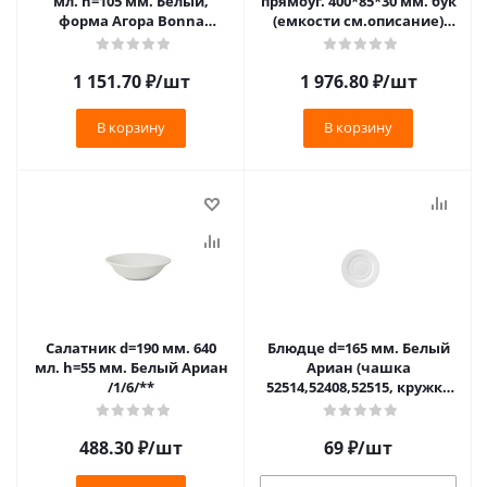
мл. h=105 мм. Белый,
прямоуг. 400*85*30 мм. бук
форма Агора Bonna
(емкости см.описание)
/1/3/162/
Bonna /1/4/432/**
1 151.70
₽
/шт
1 976.80
₽
/шт
В корзину
В корзину
Салатник d=190 мм. 640
Блюдце d=165 мм. Белый
мл. h=55 мм. Белый Ариан
Ариан (чашка
/1/6/**
52514,52408,52515, кружка
52521) /1/12/**
488.30
₽
/шт
69
₽
/шт