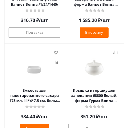
Банкет Bonna /1/24/1440/
форма Банкет Bonna
/1/6/186/
316.70
₽
/шт
1 585.20
₽
/шт
Под заказ
В корзину
Емкость для
Крышка к горшку для
пакетированного сахара
запекания 68800 Белый,
175 мл. 11*4*7,5 см. Белый
форма Гурмэ Bonna
Ариан /1/12/**
/1/6/1848/ **
384.40
₽
/шт
351.20
₽
/шт