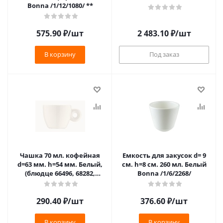
Bonna /1/12/1080/ **
575.90
₽
/шт
2 483.10
₽
/шт
В корзину
Под заказ
Чашка 70 мл. кофейная
Емкость для закусок d= 9
d=63 мм. h=54 мм. Белый,
см. h=8 см. 260 мл. Белый
(блюдце 66496, 68282,
Bonna /1/6/2268/
68294)форма Банкет
Bonna/1/6/1776/
290.40
₽
/шт
376.60
₽
/шт
В корзину
В корзину