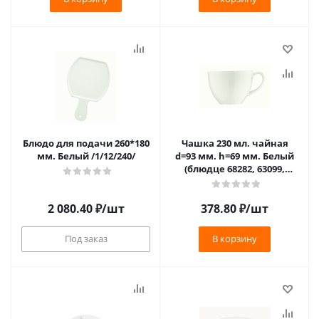
Блюдо для подачи 260*180
Чашка 230 мл. чайная
мм. Белый /1/12/240/
d=93 мм. h=69 мм. Белый
(блюдце 68282, 63099,
62866,62904) Bonna
/1/6/792/786/
2 080.40
₽
/шт
378.80
₽
/шт
Под заказ
В корзину