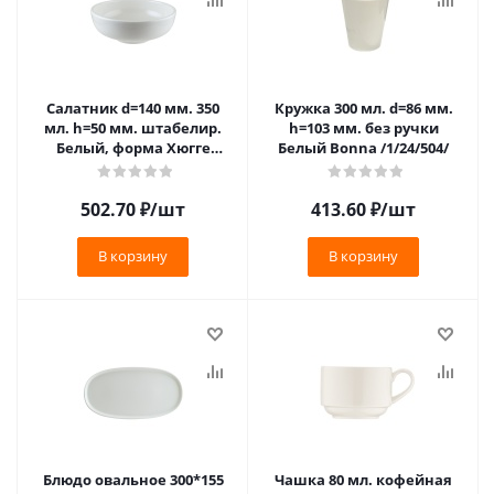
Салатник d=140 мм. 350
Кружка 300 мл. d=86 мм.
мл. h=50 мм. штабелир.
h=103 мм. без ручки
Белый, форма Хюгге
Белый Bonna /1/24/504/
Bonna /1/12/732/
502.70
₽
/шт
413.60
₽
/шт
В корзину
В корзину
Блюдо овальное 300*155
Чашка 80 мл. кофейная