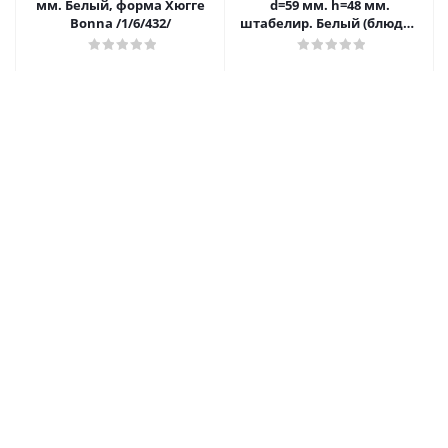
мм. Белый, форма Хюгге
d=59 мм. h=48 мм.
Bonna /1/6/432/
штабелир. Белый (блюдце
62704,52381),форма
Банкет/1/6/
1 294.80
₽
/шт
206.40
₽
/шт
В корзину
В корзину
Соусник 270 мл. Белый,
Блюдо овальное 150*110
форма Банкет Bonna
мм. с бортом Белый,
/1/12/468/ **
форма Потт Bonna /1/12/
ТП
1 271.80
₽
/шт
639.90
₽
/шт