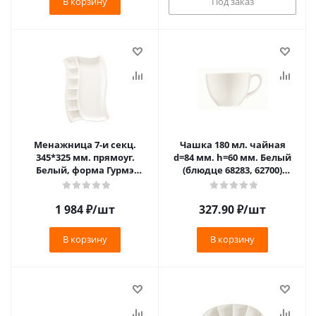
В корзину
Под заказ
Менажница 7-и секц.
Чашка 180 мл. чайная
345*325 мм. прямоуг.
d=84 мм. h=60 мм. Белый
Белый, форма Гурмэ
(блюдце 68283, 62700)
Bonna /1/6/ **
Bonna /1/6/1056/
1 984
₽
/шт
327.90
₽
/шт
В корзину
В корзину