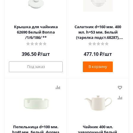
Крышка для чайника
Салатник d=160 мм. 400
62690 Белый Bonna
мл. h=53 мм. Белый
/1/6/186/ **
(тарелка подст.68287),
форма Гурмэ Bonna
/1/12/1128/
396.50
₽
/шт
477.10
₽
/шт
Под заказ
В корзину
Пепельница d=100 мм.
Чайник 400 мл.
h=40 мм. Белый, форма
заварочный Белый,