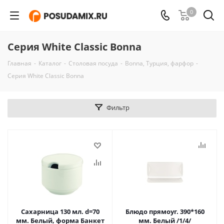
0
Серия White Classic Bonna
Главная
-
Каталог
-
Столовая посуда
-
Bonna, Турция, фарфор
-
Серия White Classic Bonna
Фильтр
Сахарница 130 мл. d=70
Блюдо прямоуг. 390*160
мм. Белый, форма Банкет
мм. Белый /1/4/