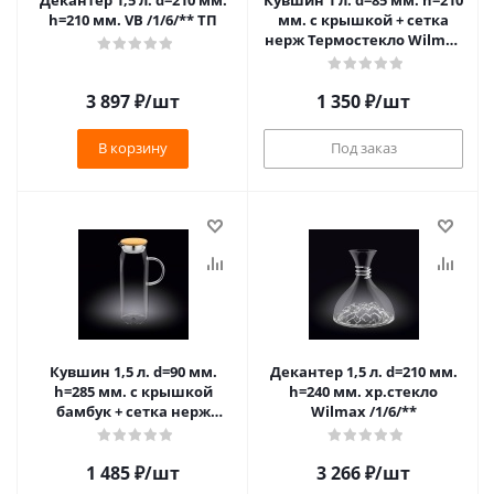
Декантер 1,5 л. d=210 мм.
Кувшин 1 л. d=85 мм. h=210
h=210 мм. VB /1/6/** ТП
мм. с крышкой + сетка
нерж Термостекло Wilmax
(888209) /1/18/
3 897
₽
/шт
1 350
₽
/шт
В корзину
Под заказ
Кувшин 1,5 л. d=90 мм.
Декантер 1,5 л. d=210 мм.
h=285 мм. с крышкой
h=240 мм. хр.стекло
бамбук + сетка нерж
Wilmax /1/6/**
Термостекло Wilmax
(888208)/1/18/
1 485
₽
/шт
3 266
₽
/шт