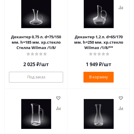
Декантер 0,75 л. d=75/150
Декантер 1,2 л. d=65/170
мм. h=185 мм. хр.стекло
мм. h=250 мм. хр.стекло
Стелла Wilmax /1/8/
Wilmax /1/8/**
2 025
₽
/шт
1 949
₽
/шт
Под заказ
В корзину