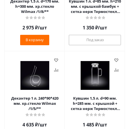
Декантер 1,5 л. d=170 мм.
Кувшин 1 л. d=85 мм. h=210
h=300 мм. хр.стекло
мм. с крышкой бамбук +
Wilmax /1/8/**
сетка нерж Термостекло
Wilmax (888207) /1/18/
2 975
₽
/шт
1 350
₽
/шт
В корзину
Под заказ
Декантер 1 л. 240*90*420
Кувшин 1,5 л. d=90 мм.
мм. хр.стекло Wilmax
h=285 мм. с крышкой +
/1/5/**
сетка нерж Термостекло
Wilmax /1/18/
4 635
₽
/шт
1 485
₽
/шт