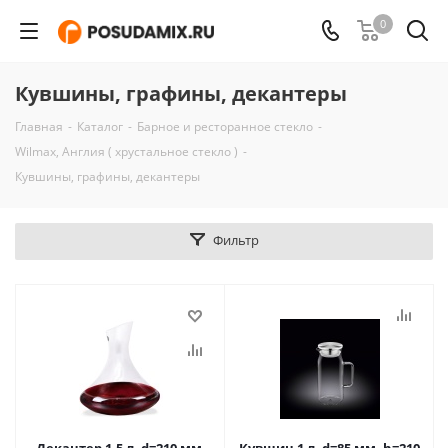
0
Кувшины, графины, декантеры
Главная
-
Каталог
-
Барное и ресторанное стекло
-
Wilmax, Англия ( хрустальное стекло )
-
Кувшины, графины, декантеры
Фильтр